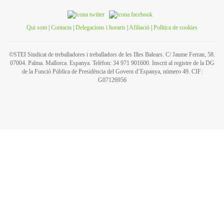
Qui som
|
Contacta
|
Delegacions i horaris
|
Afiliació
|
Política de cookies
©STEI Sindicat de treballadores i treballadors de les Illes Balears. C/ Jaume Ferran, 58.
07004. Palma. Mallorca. Espanya. Telèfon: 34 971 901600. Inscrit al registre de la DG
de la Funció Pública de Presidència del Govern d’Espanya, número 49. CIF:
G07126956