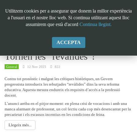
Utilitzem cookies per a assegurar que donem la millor experiència
a l'usuari en el nostre lloc web. Si continua utilitzant aquest lloc
assumirem que està d'acord
Continua llegint.
ACCEPTA
Tornen les “revàlides”!
General
12 Nov 2025
822
Contra tot pronòstic i malgrat les crítiques històriques, un Govern
progressista introdueix les rebutjades “revàlides” dins la seva reforma
educativa. Aquesta mesura endureix els requisits d’accés a la professió
docent.
L’anunci arriba en el pitjor moment: en plena crisi de vocacions i amb una
manca alarmant de professorat, un col·lectiu cada cop més desencantat per la
precarietat i els escassos incentius en les condicions de feina.
Llegeix més...