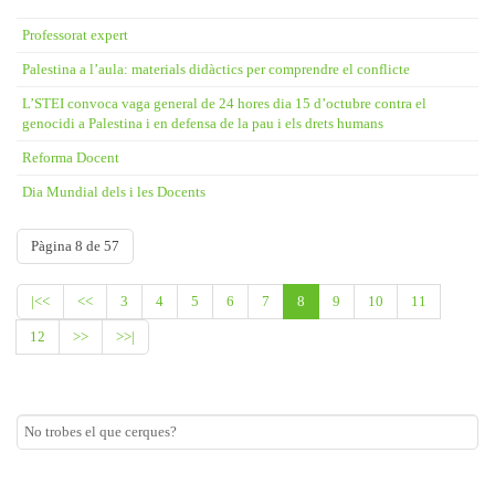
Professorat expert
Palestina a l’aula: materials didàctics per comprendre el conflicte
L’STEI convoca vaga general de 24 hores dia 15 d’octubre contra el
genocidi a Palestina i en defensa de la pau i els drets humans
Reforma Docent
Dia Mundial dels i les Docents
Pàgina 8 de 57
|<<
<<
3
4
5
6
7
8
9
10
11
12
>>
>>|