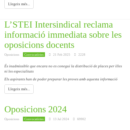
Llegeix més...
L’STEI Intersindical reclama
informació immediata sobre les
oposicions docents
Oposicions
Convocatòries
21 Feb 2025
2228
És inadmissible que encara no es conegui la distribució de places per illes
ni les especialitats
Els aspirants han de poder preparar les proves amb aquesta informació
Llegeix més...
Oposicions 2024
Oposicions
Convocatòries
13 Jul 2024
69902