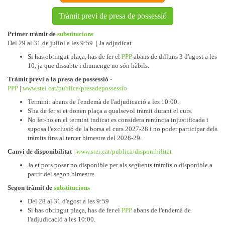
Tràmit previ de presa de possessió
Primer tràmit de
substitucions
Del 29 al 31 de juliol a les 9:59 | Ja adjudicat
Si has obtingut plaça, has de fer el
PPP
abans de dilluns 3 d'agost a les
10, ja que dissabte i diumenge no són hàbils.
Tràmit previ a la presa de possessió ·
PPP
|
www.stei.cat/publica/presadepossessio
Termini: abans de l'endemà de l'adjudicació a les 10:00.
S'ha de fer si et donen plaça a qualsevol tràmit durant el curs.
No fer-ho en el termini indicat es considera renúncia injustificada i
suposa l'exclusió de la borsa el curs 2027-28 i no poder participar dels
tràmits fins al tercer bimestre del 2028-29.
Canvi de disponibilitat
|
www.stei.cat/publica/disponibilitat
Ja et pots posar no disponible per als següents tràmits o disponible a
partir del segon bimestre
Segon tràmit de
substitucions
Del 28 al 31 d'agost a les 9:59
Si has obtingut plaça, has de fer el
PPP
abans de l'endemà de
l'adjudicació a les 10:00.