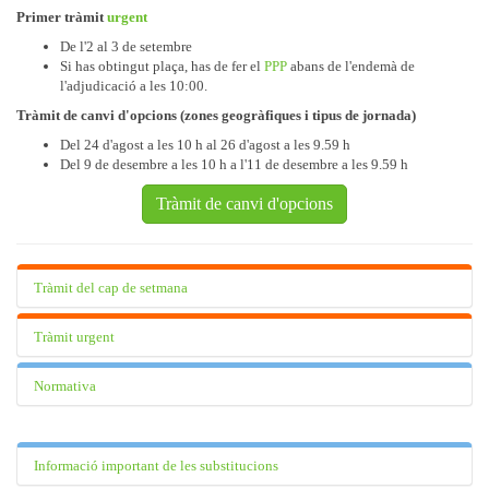
Primer tràmit
urgent
De l'2 al 3 de setembre
Si has obtingut plaça, has de fer el
PPP
abans de l'endemà de
l'adjudicació a les 10:00.
Tràmit de canvi d'opcions (zones geogràfiques i tipus de jornada)
Del 24 d'agost a les 10 h al 26 d'agost a les 9.59 h
Del 9 de desembre a les 10 h a l'11 de desembre a les 9.59 h
Tràmit de canvi d'opcions
Tràmit del cap de setmana
Quan es fa el tràmit?
Tràmit urgent
Setmanalment, comença el divendres i fins al dilluns a les 10 h.
Important
Recorda que si et donen plaça has de fer el
tràmit previ a la
Normativa
Qui hi pot participar?
presa de possessió
abans del dia següent de l'adjudicació a les 10:00.
No fer-ho en el termini indicat es considera renúncia injustificada i
Persones admeses
Resolució
per la qual es convoca, per al curs 2026-2027, el
suposa l'exclusió de la llista durant el curs vigent i els dos primers
Persones excloses únicament pel requisit de català, amb un
procés d’adjudicació de destinacions provisionals com també
bimestres del següent.
nivell d'A1 o superior introduït a la borsa.
Informació important de les substitucions
les instruccions que han de regir el procés d’adjudicació de