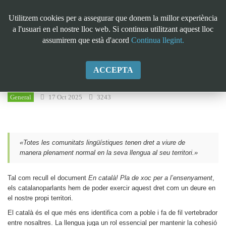
Utilitzem cookies per a assegurar que donem la millor experiència
a l'usuari en el nostre lloc web. Si continua utilitzant aquest lloc
assumirem que està d'acord
Continua llegint.
En català! Pla de xoc per a
ACCEPTA
l’ensenyament
General
17 Oct 2025
3243
«Totes les comunitats lingüístiques tenen dret a viure de
manera plenament normal en la seva llengua al seu territori.»
Tal com recull el document
En català! Pla de xoc per a l’ensenyament
,
els catalanoparlants hem de poder exercir aquest dret com un deure en
el nostre propi territori.
El català és el que més ens identifica com a poble i fa de fil vertebrador
entre nosaltres. La llengua juga un rol essencial per mantenir la cohesió