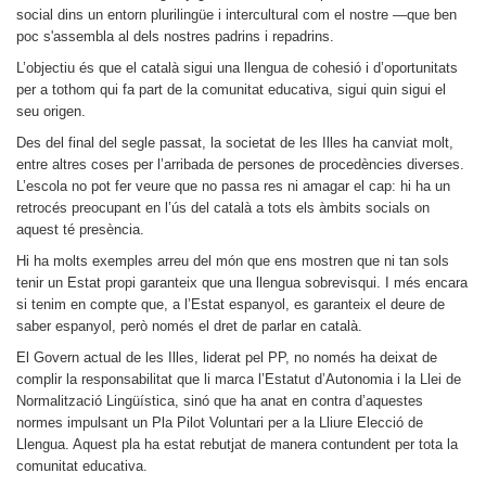
social dins un entorn plurilingüe i intercultural com el nostre —que ben
poc s'assembla al dels nostres padrins i repadrins.
L’objectiu és que el català sigui una llengua de cohesió i d’oportunitats
per a tothom qui fa part de la comunitat educativa, sigui quin sigui el
seu origen.
Des del final del segle passat, la societat de les Illes ha canviat molt,
entre altres coses per l’arribada de persones de procedències diverses.
L’escola no pot fer veure que no passa res ni amagar el cap: hi ha un
retrocés preocupant en l’ús del català a tots els àmbits socials on
aquest té presència.
Hi ha molts exemples arreu del món que ens mostren que ni tan sols
tenir un Estat propi garanteix que una llengua sobrevisqui. I més encara
si tenim en compte que, a l’Estat espanyol, es garanteix el deure de
saber espanyol, però només el dret de parlar en català.
El Govern actual de les Illes, liderat pel PP, no només ha deixat de
complir la responsabilitat que li marca l’Estatut d’Autonomia i la Llei de
Normalització Lingüística, sinó que ha anat en contra d’aquestes
normes impulsant un Pla Pilot Voluntari per a la Lliure Elecció de
Llengua. Aquest pla ha estat rebutjat de manera contundent per tota la
comunitat educativa.