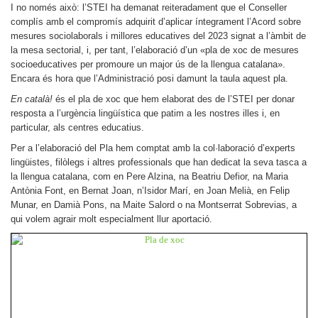
I no només això: l’STEI ha demanat reiteradament que el Conseller
complís amb el compromís adquirit d’aplicar íntegrament l’Acord sobre
mesures sociolaborals i millores educatives del 2023 signat a l’àmbit de
la mesa sectorial, i, per tant, l’elaboració d’un «pla de xoc de mesures
socioeducatives per promoure un major ús de la llengua catalana».
Encara és hora que l’Administració posi damunt la taula aquest pla.
En català!
és el pla de xoc que hem elaborat des de l’STEI per donar
resposta a l’urgència lingüística que patim a les nostres illes i, en
particular, als centres educatius.
Per a l’elaboració del Pla hem comptat amb la col·laboració d’experts
lingüistes, filòlegs i altres professionals que han dedicat la seva tasca a
la llengua catalana, com en Pere Alzina, na Beatriu Defior, na Maria
Antònia Font, en Bernat Joan, n’Isidor Marí, en Joan Melià, en Felip
Munar, en Damià Pons, na Maite Salord o na Montserrat Sobrevias, a
qui volem agrair molt especialment llur aportació.