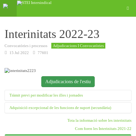
Interinitats 2022-23
Convocatòries i processos
Adjudicacions I Convocatòries
15 Jul 2022
77601
Adjudicacions de l'estiu
Tràmit previ per modificar les illes i jornades
Adquisició excepcional de les funcions de suport (secundària)
Modificació d'illes i tipus de jornada
Del 18 de juliol a les 9.00 h fins al 25 de juliol a les 8.59 h
Tota la informació sobre les interinitats
tràmit conclòs
Funcions de suport
Com foren les Interinitats 2021-22
Del 18 de juliol a les 9.00 h fins al 31 d’agost a les 8.59 h
Ja que les vacants poden tenir una durada màxima de 3 anys, cal donar
tràmit conclòs