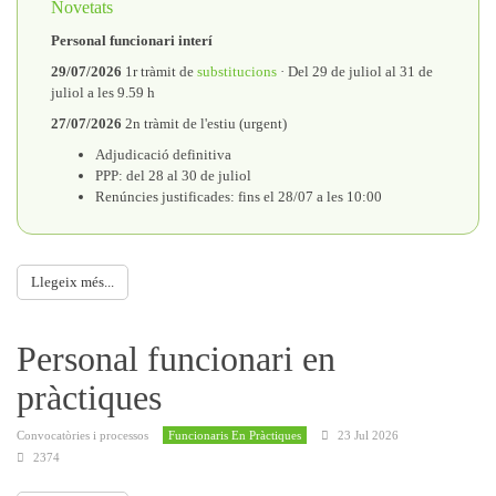
Novetats
Personal funcionari interí
29/07/2026
1r tràmit de
substitucions
· Del 29 de juliol al 31 de
juliol a les 9.59 h
27/07/2026
2n tràmit de l'estiu (urgent)
Adjudicació definitiva
PPP: del 28 al 30 de juliol
Renúncies justificades: fins el 28/07 a les 10:00
Llegeix més...
Personal funcionari en
pràctiques
Convocatòries i processos
Funcionaris En Pràctiques
23 Jul 2026
2374