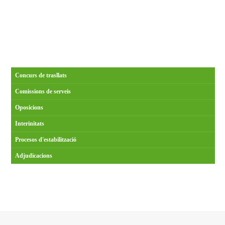
Concurs de trasllats
Comissions de serveis
Oposicions
Interinitats
Procesos d'estabilització
Adjudicacions