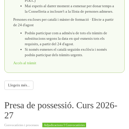
FOLC)
Mai esperis al darrer moment a esmenar per donar temps a
la Conselleria a incloure't a la llista de persones admeses.
Persones excloses per català i màster de formació · Efecte a partir
de 24 d'agost
Podràs participar com a admès/a de tots els tràmits de
substitucions segons la data en què esmenis tots els
requisits, a partir del 24 d'agost.
Si només esmenes el català seguiràs exclòs/a i només
podràs participar dels tràmits urgents.
Accés al tràmit
Llegeix més...
Presa de possessió. Curs 2026-
27
Convocatòries i processos
Adjudicacions I Convocatòries