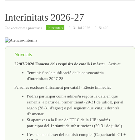
Interinitats 2026-27
Convocatòries i processos
Interinitats
31 Jul 2026
51420
Novetats
22/07/2026
Esmena dels requisits de català i màster
· Activat
Termini: fins la publicació de la convocatòria
d'interinitats 2027-28.
Persones excloses únicament per català · Efecte immediat
Podràs participar com a admès/a segons la data en què
esmenis: a partir del primer tràmit (29-31 de juliol), per al
segon (28-31 d'agost) o pel següent que vingui després
d'esmenar.
Si apareixes a la llista de FOLC de la UIB: podràs
participar del 1r tràmit de substitucions (29-31 de juliol).
L'esmena ha de ser del requisit complet (Capacitació: C1 +