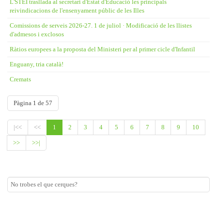
L'STEI trasllada al secretari d'Estat d'Educació les principals
reivindicacions de l'ensenyament públic de les Illes
Comissions de serveis 2026-27. 1 de juliol · Modificació de les llistes
d'admesos i exclosos
Ràtios europees a la proposta del Ministeri per al primer cicle d'Infantil
Enguany, tria català!
Cremats
Pàgina 1 de 57
|<<
<<
1
2
3
4
5
6
7
8
9
10
>>
>>|