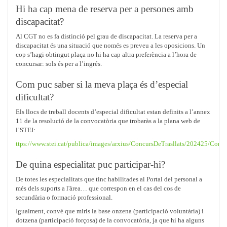
Hi ha cap mena de reserva per a persones amb
discapacitat?
Al CGT no es fa distinció pel grau de discapacitat. La reserva per a
discapacitat és una situació que només es preveu a les oposicions. Un
cop s’hagi obtingut plaça no hi ha cap altra preferència a l’hora de
concursar: sols és per a l’ingrés.
Com puc saber si la meva plaça és d’especial
dificultat?
Els llocs de treball docents d’especial dificultat estan definits a l’annex
11 de la resolució de la convocatòria que trobaràs a la plana web de
l’STEI:
ttps://www.stei.cat/publica/images/arxius/ConcursDeTrasllats/202425/Con
De quina especialitat puc participar-hi?
De totes les especialitats que tinc habilitades al Portal del personal a
més dels suports a l'àrea… que correspon en el cas del cos de
secundària o formació professional.
Igualment, convé que miris la base onzena (participació voluntària) i
dotzena (participació forçosa) de la convocatòria, ja que hi ha alguns