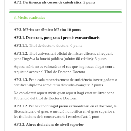
AP 2. Pertinença als cossos de catedràtics: 5 punts
3. Mèrits acadèmics
AP 3. Mèrits acadèmics: Màxim 10 punts
AP 3.1. Doctorats, postgraus i premis extraordinaris
AP 3.1.1.
Títol de doctor o doctora: 6 punts
AP 3.1.2.
Títol universitari oficial de màster diferent al requerit
per a l'ingés a la funció pública (mínim 60 crèdits): 3 punts
Aquest mèrit no es valorarà en el cas que hagi estat alegat com a
requisit d'acces pel Títol de Doctor o Doctora.
AP 3.1.3.
Per a cada reconeixement de suficiència investigadora o
certificat-diploma acreditatiu d'estudis avançats: 2 punts
No es valorarà aquest mèrit quan aquest hagi estat utilitzat per a
l'obtenció del títol de Doctor o Doctora.
AP 3.1.2.
Per haver obtingut premi extraordinari en el doctorat, la
llicenciatura o el grau, o menció honorífica en el grau superior a
les titulacions dels conservatoris i escoles d'art: 1 punt
AP 3.2. Altres titulacions de nivell superior