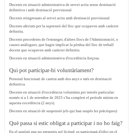
Docents en situació administrativa de servei actiu sense destinació
definitiva i amb destinació provisional.
Docents reingressats al servei actiu amb destinació provisional.
Docents afectats per la supressió del lloc que ocupaven amb caràcter
definitiu.
Docents procedents de l'estranger, d'altres llocs de l'Administració, o
causes anàlogues, que hagin implicat la pèrdua del lloc de treball
docent que ocupaven amb caràcter definitiu.
Docents en situació administrativa d'excedència forçosa.
Qui pot participar-hi voluntàriament?
Personal funcionari de carrera amb dos anys o més en destinació
definitiva
Docents en situació d'excedència voluntària per interès particular:
només si a 1 de setembre de 2025 s’ha complert el període mínim en
aquesta excedència (2 anys).
Docents en situació de suspensió (els qui han suspès les pràctiques)
Què passa si estic obligat a participar i no ho faig?
En el supòsit que no presentis sol·licitud, es participarà d'ofici en el