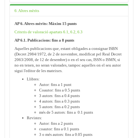
6. Altres mèrits
AP 6. Altres mèrits: Màxim 15 punts
Criteris de valoració apartats 6.1, 6.2, 6.3
AP 6.1. Publicacions: fins a 8 punts
Aquelles publicacions que, estant obligades a consignar ISBN
(Decret 2984/1972, de 2 de novembre, modificat pel Real Decret
2063/2008, de 12 de desembre) o en el seu cas, ISSN o ISMN, si
no en tenen, no seran valorades, tampoc aquelles on el seu autor
sigui l'editor de les mateixes.
Llibres:
Autor: fins a 1 punt
Coautor: fins a 0.5 punts
3 autors: fins a 0.4 punts
4 autors: fins a 0.3 punts
5 autors: fins a 0.2 punts
més de 5 autors: fins a 0.1 punts
Revistes:
Autor: fins a 2 punts
coautor: fins a 0.1 punts
3 o més autors: fins a 0.05 punts