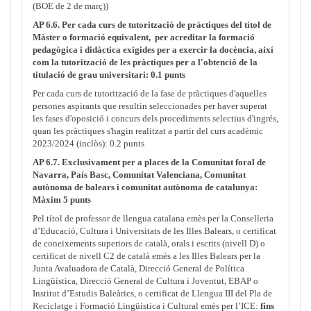
(BOE de 2 de març))
AP 6.6. Per cada curs de tutorització de pràctiques del títol de
Màster o formació equivalent, per acreditar la formació
pedagògica i didàctica exigides per a exercir la docència, així
com la tutorització de les pràctiques per a l'obtenció de la
titulació de grau universitari: 0.1 punts
Per cada curs de tutorització de la fase de pràctiques d'aquelles
persones aspirants que resultin seleccionades per haver superat
les fases d'oposició i concurs dels procediments selectius d'ingrés,
quan les pràctiques s'hagin realitzat a partir del curs acadèmic
2023/2024 (inclòs): 0.2 punts
AP 6.7. Exclusivament per a places de la Comunitat foral de
Navarra, País Basc, Comunitat Valenciana, Comunitat
autònoma de balears i comunitat autònoma de catalunya:
Màxim 5 punts
Pel títol de professor de llengua catalana emès per la Conselleria
d’Educació, Cultura i Universitats de les Illes Balears, o certificat
de coneixements superiors de català, orals i escrits (nivell D) o
certificat de nivell C2 de català emès a les Illes Balears per la
Junta Avaluadora de Català, Direcció General de Política
Lingüística, Direcció General de Cultura i Joventut, EBAP o
Institut d’Estudis Baleàrics, o certificat de Llengua III del Pla de
Reciclatge i Formació Lingüística i Cultural emès per l’ICE:
fins