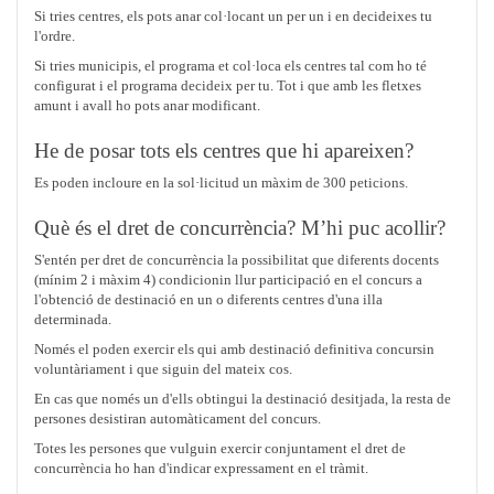
Si tries centres, els pots anar col·locant un per un i en decideixes tu
l'ordre.
Si tries municipis, el programa et col·loca els centres tal com ho té
configurat i el programa decideix per tu. Tot i que amb les fletxes
amunt i avall ho pots anar modificant.
He de posar tots els centres que hi apareixen?
Es poden incloure en la sol·licitud un màxim de 300 peticions.
Què és el dret de concurrència? M’hi puc acollir?
S'entén per dret de concurrència la possibilitat que diferents docents
(mínim 2 i màxim 4) condicionin llur participació en el concurs a
l'obtenció de destinació en un o diferents centres d'una illa
determinada.
Només el poden exercir els qui amb destinació definitiva concursin
voluntàriament i que siguin del mateix cos.
En cas que només un d'ells obtingui la destinació desitjada, la resta de
persones desistiran automàticament del concurs.
Totes les persones que vulguin exercir conjuntament el dret de
concurrència ho han d'indicar expressament en el tràmit.