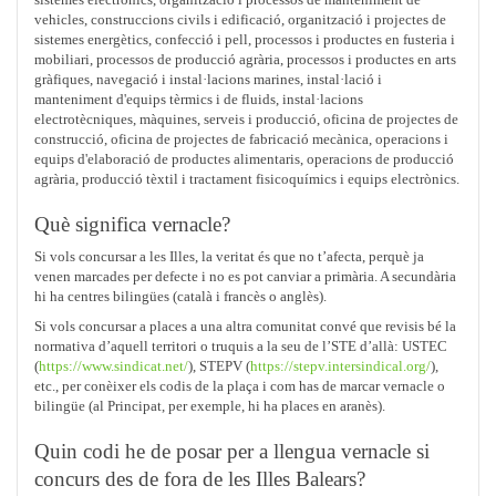
vehicles, construccions civils i edificació, organització i projectes de
sistemes energètics, confecció i pell, processos i productes en fusteria i
mobiliari, processos de producció agrària, processos i productes en arts
gràfiques, navegació i instal·lacions marines, instal·lació i
manteniment d'equips tèrmics i de fluids, instal·lacions
electrotècniques, màquines, serveis i producció, oficina de projectes de
construcció, oficina de projectes de fabricació mecànica, operacions i
equips d'elaboració de productes alimentaris, operacions de producció
agrària, producció tèxtil i tractament fisicoquímics i equips electrònics.
Què significa vernacle?
Si vols concursar a les Illes, la veritat és que no t’afecta, perquè ja
venen marcades per defecte i no es pot canviar a primària. A secundària
hi ha centres bilingües (català i francès o anglès).
Si vols concursar a places a una altra comunitat convé que revisis bé la
normativa d’aquell territori o truquis a la seu de l’STE d’allà: USTEC
(
https://www.sindicat.net/
), STEPV (
https://stepv.intersindical.org/
),
etc., per conèixer els codis de la plaça i com has de marcar vernacle o
bilingüe (al Principat, per exemple, hi ha places en aranès).
Quin codi he de posar per a llengua vernacle si
concurs des de fora de les Illes Balears?