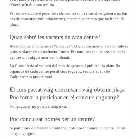
d’això se’n diu una resulta.
Per tot això, convé posar tots els centres on realment vulguem anar (en
cas de concursar voluntàriament), encara que creiem que no hi haurà
plaça.
Quan sabré les vacants de cada centre?
Recorda que el concurs és “a cegues”. Quan concursis encara no sabràs
quines places estan realment lliures. Per tant, convé que posis tots els
centres on vulguis anar ben ordenat.
La Conselleria al voltant del mes de gener sol publicar la plantilla
orgànica de cada centre per al curs següent, sempre abans de
l’adjudicació provisional.
El curs passat vaig concursar i vaig obtenir plaça.
Puc tornar a participar en el concurs enguany?
No, enguany no pots participar-hi.
Puc concursar només per un centre?
Si participes de manera voluntària, pots posar només un centre. O tots
els que vulguis.