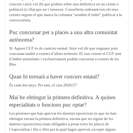
concurs i això vol dir que podries rebre una definitiva en un centre o
població (o illa) que no t’interessi. Conselleria ordenarà tots els teus
centres segons el que marca la columna “nombre d’ordre” publicat a la
convocatòria.
Puc concursar per a places a una altra comunitat
autònoma?
Sí. Aquest CGT és de caràcter estatal. Això vol dir que enguany pots
concursar també a centres d’altres territoris. El curs vinent el CGT serà
d’àmbit autonòmic i exclusivament podràs concursar a centres de les
Illes.
Quan hi tornarà a haver concurs estatal?
És cada dos anys. Per tant, el curs 2026/27.
Mai he obtingut la primera definitiva. A quines
especialitats o funcions puc optar?
Les persones que han aprovat les darreres oposicions (o que no han
obtingut encara la primera definitiva, encara que no siguin de les
darreres oposicions) estan obligades a posar totes les places de
l’especialitat i illa o illes per la qual hagin aprovat, excepte alguns