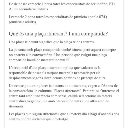
He de posar vernacle 1 per a totes les especialitats de secundària, PT i
AL de secundària i adults.
I vernacle 2 per a totes les especialitats de primària i per la 074 (
primària a adults).
Què és una plaça itinerant? I una compartida?
Una plaça itinerant significa que la plaça té dos centres.
La persona amb plaça compartida també itinera, però aquest concepte
no apareix a la convocatòria. Una persona que vulgui una plaça
compartida haurà de marcar itinerant SÍ.
L'acceptació d'una plaça itinerant implica que cadascú es fa
responsable de posar els mitjans materials necessaris per als
desplaçaments segons instruccions horàries de principi de curs.
Un centre pot tenir places itinerants i no itinerants, vegeu a l’Annex de
la convocatòria, la columna “Places itinerants”. Per tant, si t’interessa el
centre tant amb itinerància com sense, caldrà seleccionar un mateix
centre dues vegades: una amb places itinerants i una altra amb no
itinerants.
Les places que siguin itinerants i que el mateix dia s’hagi d’anar als dos
centres podran reclamar quilometratge.