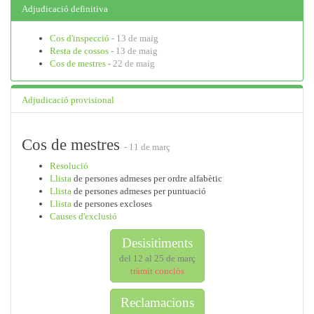
Adjudicació definitiva
Cos d'inspecció
- 13 de maig
Resta de cossos
- 13 de maig
Cos de mestres
- 22 de maig
Adjudicació provisional
Cos de mestres
- 11 de març
Resolució
Llista
de persones admeses per ordre alfabètic
Llista
de persones admeses per puntuació
Llista
de persones excloses
Causes d'exclusió
Desisitiments
del 12 al 25 de març
tràmit conclòs
Reclamacions