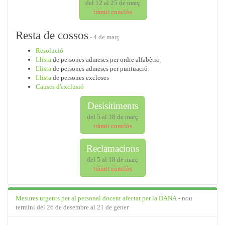
del 12 al 25 de març
tràmit conclòs
Resta de cossos
- 4 de març
Resolució
Llista
de persones admeses per ordre alfabètic
Llista
de persones admeses per puntuació
Llista
de persones excloses
Causes d'exclusió
Desisitiments
del 5 al 18 de març
tràmit conclòs
Reclamacions
del 5 al 18 de març
tràmit conclòs
Mesures urgents per al personal docent afectat per la DANA
- nou
termini del 26 de desembre al 21 de gener