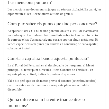
Les mencions puntuen?
Les mencions no donen punts, ja que no són cap titulació. En canvi, les
diplomatures i les llicenciatures o títols de grau, sí.
Com puc saber els punts que tinc per concursar?
A l'aplicatiu del CGT hi ha una pantalla on surt el Full de Barem amb
les dades que té actualment la Conselleria sobre tu. Has de mirar si tot
és correcte o has d'esmenar alguna cosa, o aportar algun mèrit nou. Hi
venen especificats els punts que tindràs en concursar, de cada apartat,
subapartat i total.
Consta a cap altra banda aquesta puntuació?
En el Portal del Personal, en el desplegable de l’esquerra, al Menú
principal, al tercer punt hi veuràs l’ítem Concurs de Trasllats i, en
aquesta plana, al final, indica la puntuació que tens.
Val a dir, però que en els mesos previs al concurs (setembre/octubre)
com que estan recalculant-ho a mà aquesta plana no la tindràs
disponible.
Quina diferència hi ha entre triar centres o
municipis?