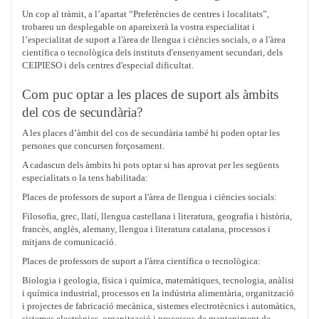
Un cop al tràmit, a l’apartat “Preferències de centres i localitats”,
trobareu un desplegable on apareixerà la vostra especialitat i
l’especialitat de suport a l'àrea de llengua i ciències socials, o a l'àrea
científica o tecnològica dels instituts d'ensenyament secundari, dels
CEIPIESO i dels centres d'especial dificultat.
Com puc optar a les places de suport als àmbits
del cos de secundària?
A les places d’àmbit del cos de secundària també hi poden optar les
persones que concursen forçosament.
A cadascun dels àmbits hi pots optar si has aprovat per les següents
especialitats o la tens habilitada:
Places de professors de suport a l'àrea de llengua i ciències socials:
Filosofia, grec, llatí, llengua castellana i literatura, geografia i història,
francès, anglès, alemany, llengua i literatura catalana, processos i
mitjans de comunicació.
Places de professors de suport a l'àrea científica o tecnològica:
Biologia i geologia, física i química, matemàtiques, tecnologia, anàlisi
i química industrial, processos en la indústria alimentària, organització
i projectes de fabricació mecànica, sistemes electrotècnics i automàtics,
sistemes electrònics, organització i processos de manteniment de