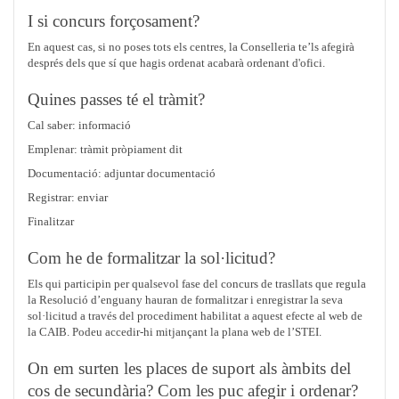
I si concurs forçosament?
En aquest cas, si no poses tots els centres, la Conselleria te’ls afegirà
després dels que sí que hagis ordenat acabarà ordenant d'ofici.
Quines passes té el tràmit?
Cal saber: informació
Emplenar: tràmit pròpiament dit
Documentació: adjuntar documentació
Registrar: enviar
Finalitzar
Com he de formalitzar la sol·licitud?
Els qui participin per qualsevol fase del concurs de trasllats que regula
la Resolució d’enguany hauran de formalitzar i enregistrar la seva
sol·licitud a través del procediment habilitat a aquest efecte al web de
la CAIB. Podeu accedir-hi mitjançant la plana web de l’STEI.
On em surten les places de suport als àmbits del
cos de secundària? Com les puc afegir i ordenar?