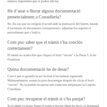
matisos importants que et poden afectar.
He d’anar a lliurar alguna documentació
presencialment a Conselleria?
No. En cas que no estiguis d’acord amb la puntuació del barem, hauràs
d’escanejar els documents corresponents i adjuntar-los seguint el
procediment que s’indica.
Com puc saber que el tràmit s’ha conclòs
correctament?
El tràmit no acaba fins que cliques el botó “enviar” a la Passa 5, la de
Finalitzar.
Quina documentació he de desar?
Convé que et guardis la sol·licitud d’enviament registrada.
Malauradament, només la pots descarregar després de clicar el botó
“enviar”. No la podràs recuperar més endavant mitjançant la Carpeta
Ciutadana.
Com puc recuperar el tràmit si s’ha penjat?
Si el tràmit es penja, basta el tornis a iniciar. Quan ho facis, et demanarà