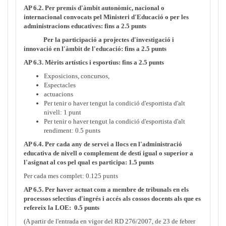
AP 6.2. Per premis d'àmbit autonòmic, nacional o
internacional convocats pel Ministeri d'Educació o per les
administracions educatives: fins a 2.5 punts
Per la participació a projectes d'investigació i
innovació en l'àmbit de l'educació: fins a 2.5 punts
AP 6.3. Mèrits artístics i esportius: fins a 2.5 punts
Exposicions, concursos,
Espectacles
actuacions
Per tenir o haver tengut la condició d'esportista d'alt
nivell: 1 punt
Per tenir o haver tengut la condició d'esportista d'alt
rendiment: 0.5 punts
AP 6.4. Per cada any de servei a llocs en l'administració
educativa de nivell o complement de destí igual o superior a
l'asignat al cos pel qual es participa: 1.5 punts
Per cada mes complet: 0.125 punts
AP 6.5. Per haver actuat com a membre de tribunals en els
processos selectius d'ingrés i accés als cossos docents als que es
refereix la LOE: 0.5 punts
(A partir de l'entrada en vigor del RD 276/2007, de 23 de febrer