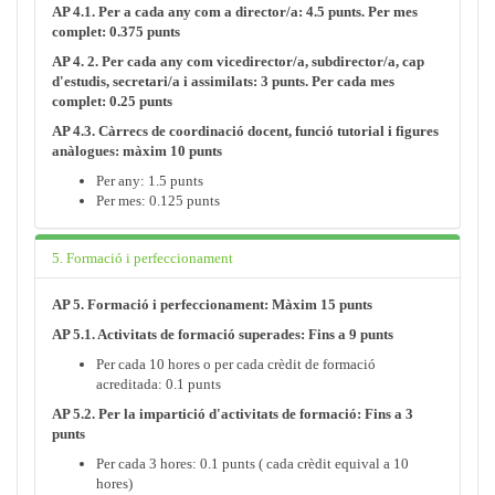
AP 4.1. Per a cada any com a director/a: 4.5 punts. Per mes
complet: 0.375 punts
AP 4. 2. Per cada any com vicedirector/a, subdirector/a, cap
d'estudis, secretari/a i assimilats: 3 punts. Per cada mes
complet: 0.25 punts
AP 4.3. Càrrecs de coordinació docent, funció tutorial i figures
anàlogues: màxim 10 punts
Per any: 1.5 punts
Per mes: 0.125 punts
5. Formació i perfeccionament
AP 5. Formació i perfeccionament: Màxim 15 punts
AP 5.1. Activitats de formació superades: Fins a 9 punts
Per cada 10 hores o per cada crèdit de formació
acreditada: 0.1 punts
AP 5.2. Per la impartició d'activitats de formació: Fins a 3
punts
Per cada 3 hores: 0.1 punts ( cada crèdit equival a 10
hores)