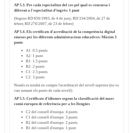
AP 5.3. Per cada especialitat del cos pel qual es concursa i
diferent a l'especialitat d'ingrés: 1 punt
(Segons RD 850/1993, de 4 de juny, RD 334/2004, de 27 de
febrer, RD 276/2007, de 23 de febrer)
AP 5.4. Els certificats d'acreditació de la competència digital
emesos per les diferents administracions educatives: Màxim 3
punts
A1: 0.5 punts
A2: 1 punt
B1: 1.5 punts
B2: 2 punts
C1: 2.5 punts
C2: 3 punts
Només es tendrà en compte l'acreditació del nivell superior (no es
van sumant els punts de cada nivell).
AP 5.5. Certificats d'idiomes segons la classificació del marc
comú europeu de referència per a les llengües
C2 del consell d'europa: 4 punts
C1 del consell d'europa: 3 punts
B2 del consell d'europa: 2 punts
B1 del consell d'europa: 1 punt