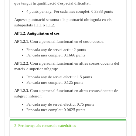
que tengui la qualificació d'especial dificultat:
4 punts per any. Per cada mes complet: 0.3333 punts
Aquesta puntuació se suma a la puntuació obtinguda en els
subapartats 1.1.1 o 1.1.2.
AP 1.2. Antiguitat en el cos
AP 1.2.1.
Com a personal funcionari en el cos o cossos:
Per cada any de servei actiu: 2 punts
Per cada mes complet: 0.1666 punts
AP 1.2.2.
Com a personal funcionari en altres cossos docents del
mateix o superior subgrup:
Per cada any de servei efectiu: 1.5 punts
Per cada mes complet: 0.125 punts
AP 1.2.3.
Com a personal funcionari en altres cossos docents de
subgrup inferior:
Per cada any de servei efectiu: 0.75 punts
Per cada mes complet: 0.0625 punts
2. Pertinença als cossos de catedràtics