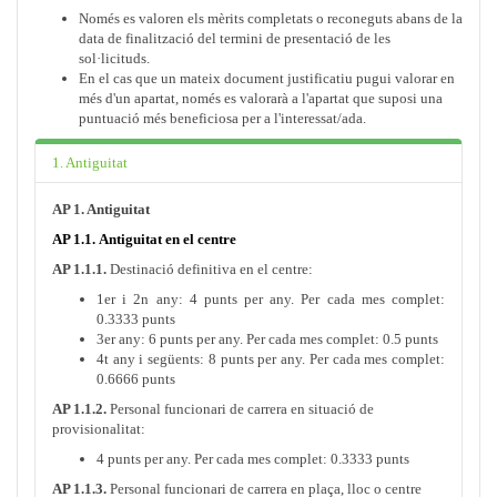
Només es valoren els mèrits completats o reconeguts abans de la
data de finalització del termini de presentació de les
sol·licituds.
En el cas que un mateix document justificatiu pugui valorar en
més d'un apartat, només es valorarà a l'apartat que suposi una
puntuació més beneficiosa per a l'interessat/ada.
1. Antiguitat
AP 1. Antiguitat
AP 1.1. Antiguitat en el centre
AP 1.1.1.
Destinació definitiva en el centre:
1er i 2n any: 4 punts per any. Per cada mes complet:
0.3333 punts
3er any: 6 punts per any. Per cada mes complet: 0.5 punts
4t any i següents: 8 punts per any. Per cada mes complet:
0.6666 punts
AP 1.1.2.
Personal funcionari de carrera en situació de
provisionalitat:
4 punts per any. Per cada mes complet: 0.3333 punts
AP 1.1.3.
Personal funcionari de carrera en plaça, lloc o centre