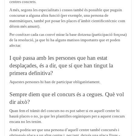
centres concrets.
A més, segons les especialitats i cossos també és possible que puguin
concursar a alguna altra funció (per exemple, una persona de
matemàtiques, també pot posar les places d’àmbit cientificotècnic com
dèiem més amunt).
Per conèixer cada cas convé mirar la base dotzena (participació forçosa)
de la resolució, ja que hi ha alguns matisos importants que et poden
afectar.
I què passa amb les persones que han estat
desplaçades, és a dir, que sí que han tingut la
primera definitiva?
Aquestes persones hi han de participar obligatòriament.
Sempre diem que el concurs és a cegues. Què vol
dir això?
Quan fem el tràmit del concurs no es pot saber si en aquell centre hi
haurà places o no, ja que les plantilles orgàniques per a aquest concurs
encara no les tenim.
A més podria ser que una persona d’aquell centre també concursés i
obtingués plaça a un altre centre i, per tant, deixés una plaça lliure -