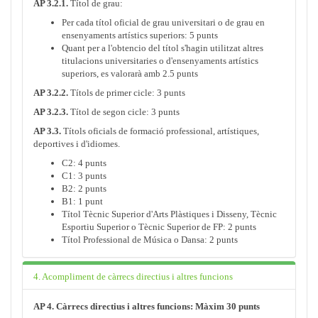
AP 3.2.1.
Títol de grau:
Per cada títol oficial de grau universitari o de grau en
ensenyaments artístics superiors: 5 punts
Quant per a l'obtencio del títol s'hagin utilitzat altres
titulacions universitaries o d'ensenyaments artístics
superiors, es valorarà amb 2.5 punts
AP 3.2.2.
Títols de primer cicle: 3 punts
AP 3.2.3.
Títol de segon cicle: 3 punts
AP 3.3.
Títols oficials de formació professional, artístiques,
deportives i d'idiomes.
C2: 4 punts
C1: 3 punts
B2: 2 punts
B1: 1 punt
Títol Tècnic Superior d'Arts Plàstiques i Disseny, Tècnic
Esportiu Superior o Tècnic Superior de FP: 2 punts
Títol Professional de Música o Dansa: 2 punts
4. Acompliment de càrrecs directius i altres funcions
AP 4. Càrrecs directius i altres funcions: Màxim 30 punts