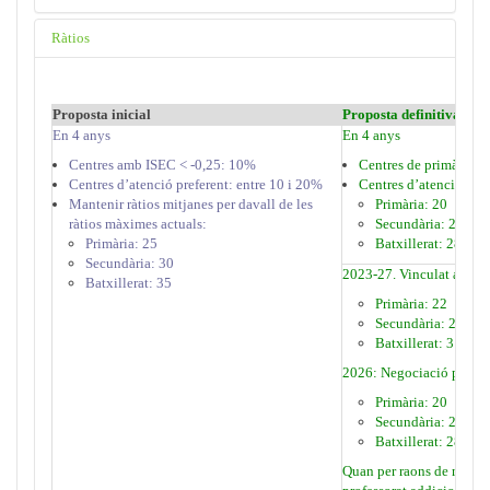
Ràtios
Proposta inicial
Proposta definitiva
- 28
En 4 anys
En 4 anys
Centres amb ISEC < -0,25: 10%
Centres de primària a
Centres d’atenció preferent: entre 10 i 20%
Centres d’atenció pref
Mantenir ràtios mitjanes per davall de les
Primària: 20
ràtios màximes actuals:
Secundària: 24
Primària: 25
Batxillerat: 28
Secundària: 30
2023-27. Vinculat al pla 
Batxillerat: 35
Primària: 22
Secundària: 27
Batxillerat: 31
2026: Negociació per arri
Primària: 20
Secundària: 24
Batxillerat
: 28
Quan per raons de manca d