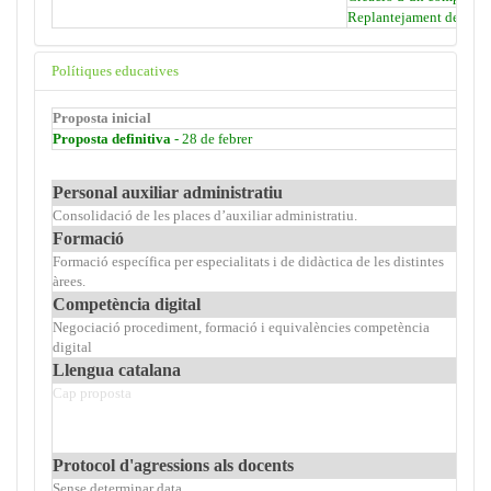
Replantejament de la si
Polítiques educatives
Proposta inicial
Proposta definitiva
- 28 de febrer
Personal auxiliar administratiu
Consolidació de les places d’auxiliar administratiu.
Cons
Formació
Formació específica per especialitats i de didàctica de les distintes
Sens
àrees.
Competència digital
Negociació procediment, formació i equivalències competència
Sens
digital
Llengua catalana
Cap proposta
Pla 
educ
Crea
Protocol d'agressions als docents
Sense determinar data
En e