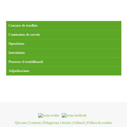
Concurs de trasllats
Comissions de serveis
Oposicions
Interinitats
Procesos d'estabilització
Adjudicacions
Qui som
|
Contacta
|
Delegacions i horaris
|
Afiliació
|
Política de cookies