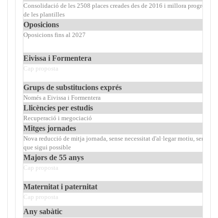
Consolidació de les 2508 places creades des de 2016 i millora progressiva
de les plantilles
Oposicions
Oposicions fins al 2027
Eivissa i Formentera
Cap proposta
Grups de substitucions exprés
Només a Eivissa i Formentera
Llicències per estudis
Recuperació i megociació
Mitges jornades
Nova reducció de mitja jornada, sense necessitat d'al·legar motiu, sempre
que sigui possible
Majors de 55 anys
Cap proposta
Maternitat i paternitat
Cap proposta
Any sabàtic