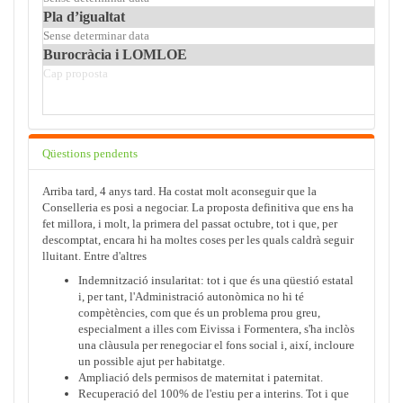
Pla d’igualtat
Sense determinar data
En e
Burocràcia i LOMLOE
Cap proposta
Pla 
Simp
Dura
Qüestions pendents
Arriba tard, 4 anys tard. Ha costat molt aconseguir que la
Conselleria es posi a negociar. La proposta definitiva que ens ha
fet millora, i molt, la primera del passat octubre, tot i que, per
descomptat, encara hi ha moltes coses per les quals caldrà seguir
lluitant. Entre d'altres
Indemnització insularitat: tot i que és una qüestió estatal
i, per tant, l'Administració autonòmica no hi té
compètències, com que és un problema prou greu,
especialment a illes com Eivissa i Formentera, s'ha inclòs
una clàusula per renegociar el fons social i, així, incloure
un possible ajut per habitatge.
Ampliació dels permisos de maternitat i paternitat.
Recuperació del 100% de l'estiu per a interins. Tot i que