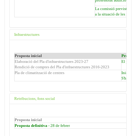
professorat addicional a 
La comissió prevista en a
a la situació de les ràtios
Infraestructures
Proposta inicial
Proposta
Elaboració del Pla d'infraestructures 2023-27
El pla ha
Rendició de comptes del Pla d'infraestructures 2016-2023
Pla de climatització de centres
Inici de 
S'ha de f
Retribucions, fons social
Proposta inicial
Proposta definitiva
- 28 de febrer