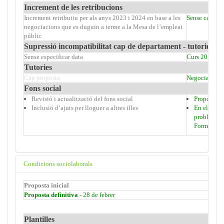
Increment de les retribucions
Increment retributiu per als anys 2023 i 2024 en base a les
Sense canvis
negociacions que es duguin a terme a la Mesa de l’empleat
públic
Supressió incompatibilitat cap de departament - tutories
Sense especificar data
Curs 2023-24
Tutories
Cap proposta
Negociar, a pa
Fons social
Revisió i actualització del fons social
Proposta de
Inclusió d’ajuts per lloguer a altres illes
En el marc 
problemes e
Formentera
Condicions sociolaborals
Proposta inicial
Proposta definitiva
- 28 de febrer
Plantilles