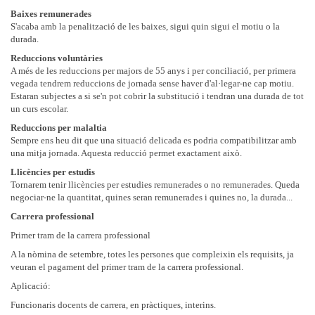
Baixes remunerades
S'acaba amb la penalització de les baixes, sigui quin sigui el motiu o la
durada.
Reduccions voluntàries
A més de les reduccions per majors de 55 anys i per conciliació, per primera
vegada tendrem reduccions de jornada sense haver d'al·legar-ne cap motiu.
Estaran subjectes a si se'n pot cobrir la substitució i tendran una durada de tot
un curs escolar.
Reduccions per malaltia
Sempre ens heu dit que una situació delicada es podria compatibilitzar amb
una mitja jornada. Aquesta reducció permet exactament això.
Llicències per estudis
Tornarem tenir llicències per estudies remunerades o no remunerades. Queda
negociar-ne la quantitat, quines seran remunerades i quines no, la durada...
Carrera professional
Primer tram de la carrera professional
A la nòmina de setembre, totes les persones que compleixin els requisits, ja
veuran el pagament del primer tram de la carrera professional.
Aplicació:
Funcionaris docents de carrera, en pràctiques, interins.