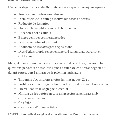
març al Consolat de Mar.
L’acord aplega un total de 36 punts, entre els quals destaquen aquests:
Inici carrera professional docent.
Disminució de la càrrega lectiva als cossos docents
Reducció de les ràtios
Pla per a la simplificació de la burocràcia
Llicències per a estudis
Baixes cent per cent remunerades
Permís parcialment retribuït
Reducció de les taxes per a oposicions
Dies d’afers propis sense remunerar i remunerats per a tot el
col·lectiu
Malgrat això i els avenços assolits, que són destacables, encara hi ha
qüestions pendents de resoldre i que s’hauran de continuar negociant
durant aquest curs i al llarg de la pròxima legislatura:
Tribunals d'oposicions a totes les illes aquest 2023
Problemes d’habitatge, sobretot a les Illes d'Eivissa i Formentera
Pla real contra la segregació escolar
Millora de les quotes en tots els aspectes relacionats amb
educació inclusiva
Cos únic
Cap docent d'FP sense feina
L’STEI Intersindical exigirà el compliment de l’Acord en la seva