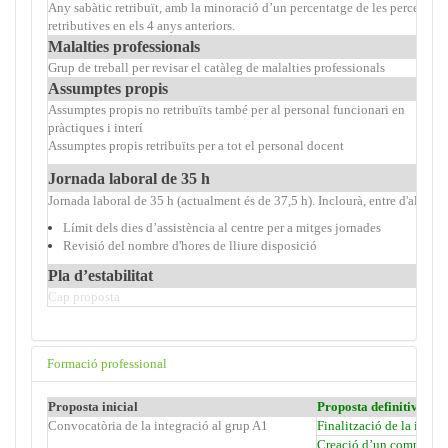
Any sabàtic retribuït, amb la minoració d’un percentatge de les percepcio
retributives en els 4 anys anteriors.
Malalties professionals
Grup de treball per revisar el catàleg de malalties professionals
Assumptes propis
Assumptes propis no retribuïts també per al personal funcionari en
pràctiques i interí
Assumptes propis retribuïts per a tot el personal docent
Jornada laboral de 35 h
Jornada laboral de 35 h (actualment és de 37,5 h). Inclourà, entre d'altres:
Límit dels dies d’assistència al centre per a mitges jornades
Revisió del nombre d'hores de lliure disposició
Pla d’estabilitat
Cap proposta
Formació professional
Proposta inicial
Proposta definitiva
- 2
Convocatòria de la integració al grup A1
Finalització de la integ
Creació d’un complement