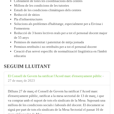
Cobrament de totes les coordinacions dels centres
Millora de les condicions de les tutories
Estudi de les condicions climàtiques dels centres
Reducció de ràtios
Pla d'infraestructures
Solucions als problemes d'habitatge, especialment per a Eivissa i
Formentera
Reducció de 3 hores lectives reals per a tot el personal docent major
de 55 anys
Permisos de maternitat i paternitat de mitja jornada
Permisos retribuïts i no retribuïts per a tot el personal docent
Creació d'un servei específic de normalització lingüística en l'àmbit
educatiu
SEGUIM LLUITANT
El Consell de Govern ha ratificat l'Acord marc d'ensenyament públic
-
27 de març de 2023
Dilluns 27 de març el Consell de Govern ha ratificat l’Acord marc
d'ensenyament públic, ratificat a la mesa sectorial de 13 de març, i que
va comptar amb el suport de tots els sindicats de la Mesa. Suposarà una
millora de les condicions socials i laborals del docent. El document se
signà per part de tots els sindicats de la Mesa Sectorial el passat 16 de