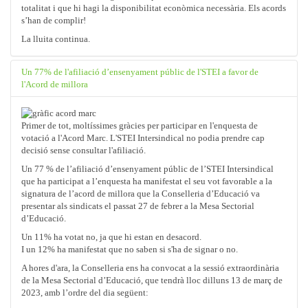
totalitat i que hi hagi la disponibilitat econòmica necessària. Els acords
s’han de complir!
La lluita continua.
Un 77% de l'afiliació d’ensenyament públic de l'STEI a favor de
l'Acord de millora
Primer de tot, moltíssimes gràcies per participar en l'enquesta de
votació a l'Acord Marc. L'STEI Intersindical no podia prendre cap
decisió sense consultar l'afiliació.
Un 77 % de l’afiliació d’ensenyament públic de l’STEI Intersindical
que ha participat a l’enquesta ha manifestat el seu vot favorable a la
signatura de l’acord de millora que la Conselleria d’Educació va
presentar als sindicats el passat 27 de febrer a la Mesa Sectorial
d’Educació.
Un 11% ha votat no, ja que hi estan en desacord.
I un 12% ha manifestat que no saben si s'ha de signar o no.
A hores d'ara, la Conselleria ens ha convocat a la sessió extraordinària
de la Mesa Sectorial d’Educació, que tendrà lloc dilluns 13 de març de
2023, amb l’ordre del dia següent: