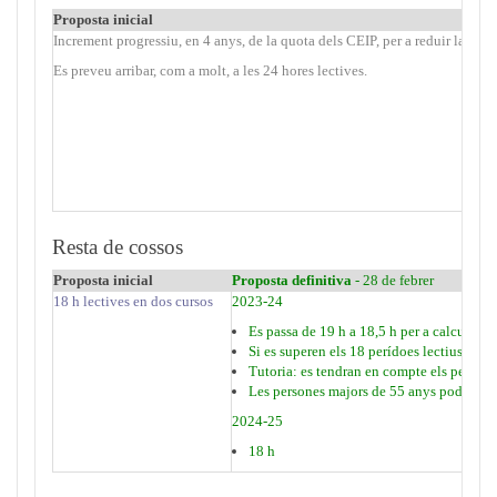
Proposta inicial
Increment progressiu, en 4 anys, de la quota dels CEIP, per a reduir la jorn
Es preveu arribar, com a molt, a les 24 hores lectives.
Resta de cossos
Proposta inicial
Proposta definitiva
- 28 de febrer
18 h lectives en dos cursos
2023-24
Es passa de 19 h a 18,5 h per a calcular l
Si es superen els 18 perídoes lectius, es 
Tutoria: es tendran en compte els períodes
Les persones majors de 55 anys podran t
2024-25
18 h