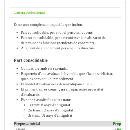
Carrera professional
És un nou complement específic que inclou:
Part consolidable, per a tot el personal docent.
Part no consolidable, per a reconèixer la realització de
determinades funcions (pendents de concretar).
Augment de complement per a equips directius.
Part consolidable
Compatible amb els sexennis.
Requereix d'una avaluació favorable que s'ha de sol·licitar,
quan es convoqui el procediment.
El model d'avaluació es desenvoluparà al 2023.
El primer tram es començarà a pagar, sense necessitat
d'avaluació.
Es poden assolir fins a tres trams:
1r tram: 6 anys d'antiguitat
2n tram: 12 anys d'antiguitat
3r tram: 18 anys d'antiguitat
Proposta inicial
Proposta d
1r tram
1r tram