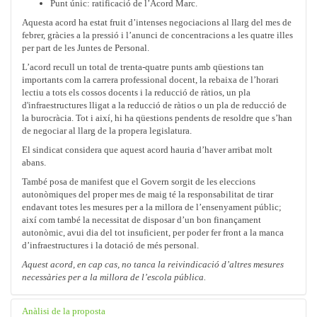
Punt únic: ratificació de l’Acord Marc.
Aquesta acord ha estat fruit d’intenses negociacions al llarg del mes de
febrer, gràcies a la pressió i l’anunci de concentracions a les quatre illes
per part de les Juntes de Personal.
L’acord recull un total de trenta-quatre punts amb qüestions tan
importants com la carrera professional docent, la rebaixa de l’horari
lectiu a tots els cossos docents i la reducció de ràtios, un pla
d'infraestructures lligat a la reducció de ràtios o un pla de reducció de
la burocràcia. Tot i així, hi ha qüestions pendents de resoldre que s’han
de negociar al llarg de la propera legislatura.
El sindicat considera que aquest acord hauria d’haver arribat molt
abans.
També posa de manifest que el Govern sorgit de les eleccions
autonòmiques del proper mes de maig té la responsabilitat de tirar
endavant totes les mesures per a la millora de l’ensenyament públic;
així com també la necessitat de disposar d’un bon finançament
autonòmic, avui dia del tot insuficient, per poder fer front a la manca
d’infraestructures i la dotació de més personal.
Aquest acord, en cap cas, no tanca la reivindicació d’altres mesures
necessàries per a la millora de l’escola pública.
Anàlisi de la proposta