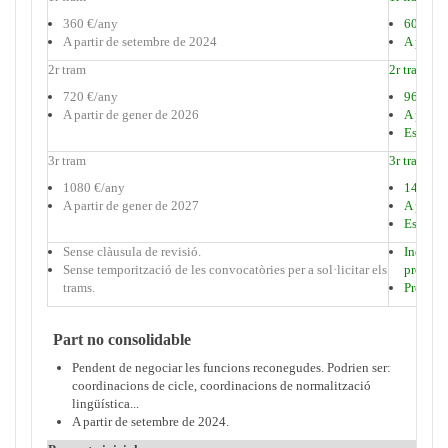
360 €/any
600 €/a
A partir de setembre de 2024
A partir
2r tram
2r tram
720 €/any
960 €/a
A partir de gener de 2026
A partir
Es podr
3r tram
3r tram
1080 €/any
1440 €/
A partir de gener de 2027
A partir
Es podr
Sense clàusula de revisió.
Inclou u
Sense temporització de les convocatòries per a sol·licitar els
professi
trams.
Preveu 
Part no consolidable
Pendent de negociar les funcions reconegudes. Podrien ser:
coordinacions de cicle, coordinacions de normalització
lingüística...
A partir de setembre de 2024.