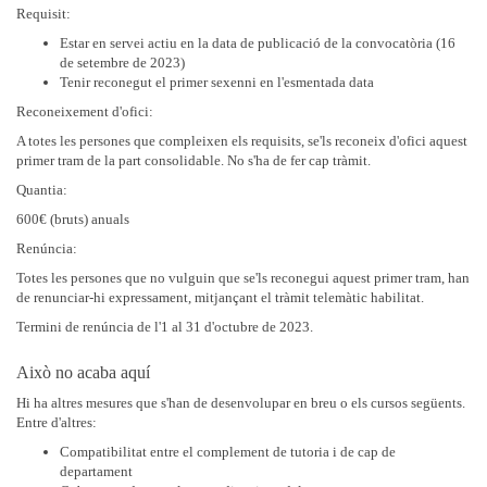
Requisit:
Estar en servei actiu en la data de publicació de la convocatòria (16
de setembre de 2023)
Tenir reconegut el primer sexenni en l'esmentada data
Reconeixement d'ofici:
A totes les persones que compleixen els requisits, se'ls reconeix d'ofici aquest
primer tram de la part consolidable. No s'ha de fer cap tràmit.
Quantia:
600€ (bruts) anuals
Renúncia:
Totes les persones que no vulguin que se'ls reconegui aquest primer tram, han
de renunciar-hi expressament, mitjançant el tràmit telemàtic habilitat.
Termini de renúncia de l'1 al 31 d'octubre de 2023.
Això no acaba aquí
Hi ha altres mesures que s'han de desenvolupar en breu o els cursos següents.
Entre d'altres:
Compatibilitat entre el complement de tutoria i de cap de
departament