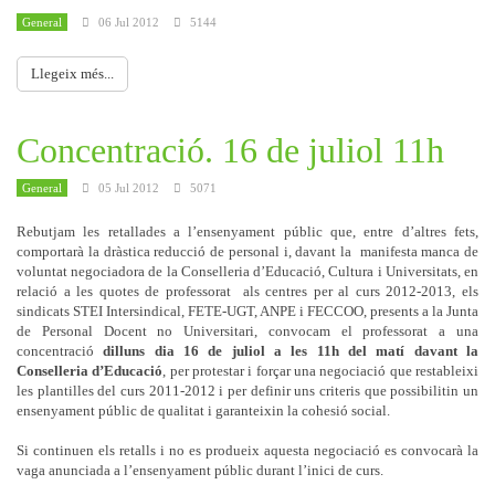
General
06 Jul 2012
5144
Llegeix més...
Concentració. 16 de juliol 11h
General
05 Jul 2012
5071
Rebutjam les retallades a l’ensenyament públic que, entre d’altres fets,
comportarà la dràstica reducció de personal i, davant la manifesta manca de
voluntat negociadora de la Conselleria d’Educació, Cultura i Universitats, en
relació a les quotes de professorat als centres per al curs 2012-2013, els
sindicats STEI Intersindical, FETE-UGT, ANPE i FECCOO, presents a la Junta
de Personal Docent no Universitari, convocam el professorat a una
concentració
dilluns dia 16 de juliol a les 11h del matí davant la
Conselleria d’Educació
, per protestar i forçar una negociació que restableixi
les plantilles del curs 2011-2012 i per definir uns criteris que possibilitin un
ensenyament públic de qualitat i garanteixin la cohesió social.
Si continuen els retalls i no es produeix aquesta negociació es convocarà la
vaga anunciada a l’ensenyament públic durant l’inici de curs.