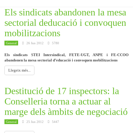
Els sindicats abandonen la mesa
sectorial deducació i convoquen
mobilitzacions
General
26 Jun 2012
5780
Els sindicats STEI Intersindical, FETE-UGT, ANPE i FE-CCOO
abandonen la mesa sectorial d’educació i convoquen mobilitzacions
Llegeix més...
Destitució de 17 inspectors: la
Conselleria torna a actuar al
marge dels àmbits de negociació
General
25 Jun 2012
5447