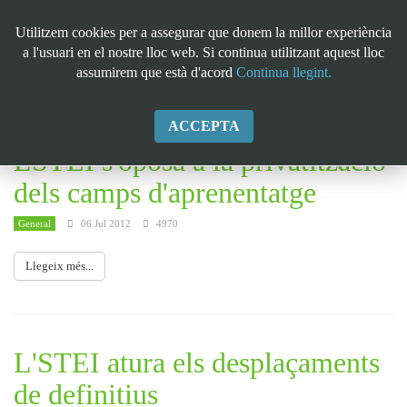
Utilitzem cookies per a assegurar que donem la millor experiència
a l'usuari en el nostre lloc web. Si continua utilitzant aquest lloc
assumirem que està d'acord
Continua llegint.
General
ACCEPTA
LSTEI s'oposa a la privatització
dels camps d'aprenentatge
General
06 Jul 2012
4970
Llegeix més...
L'STEI atura els desplaçaments
de definitius