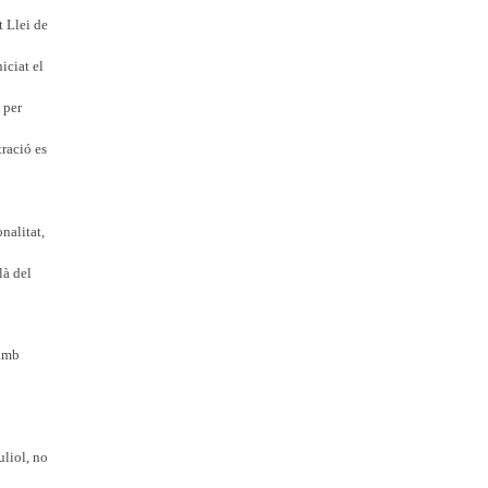
 Llei de
iciat el
 per
ració es
nalitat,
là del
 amb
liol, no