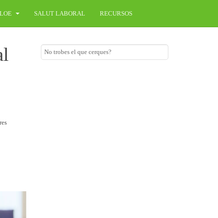
LOE
SALUT LABORAL
RECURSOS
al
res