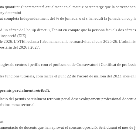
ta quantitat s’incrementarà anualment en el mateix percentatge que la corresponent
any determini.
at completa independentment del % de jornada, o si s’ha reduït la jornada un cop in
d’un càrrec de l’equip directiu, Tenint en compte que la persona faci els dos càrrecs
d’inspecció (DIE).
 de 2026. L’STEI reclama l’abonament amb retroactivitat al curs 2025-26. L’administ
ostària del 2026 i 2027.
gies de centres i perfils com el professorat de Conservatori i Certificat de professio
 les funcions tutorials, com marca el punt 22 de l’acord de millora del 2023, més enl
 permís parcialment retribuït.
ulació del permís parcialment retribuït per al desenvolupament professional docent
pròxima mesa sectorial.
at.
umentació de docents que han aprovat el concurs oposició. Serà durant el mes de ju