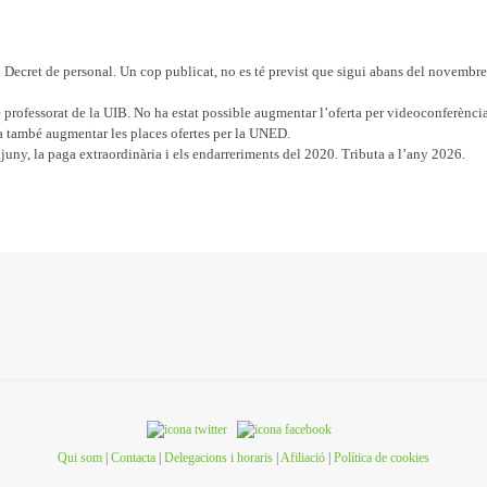
l Decret de personal. Un cop publicat, no es té previst que sigui abans del novembr
professorat de la UIB. No ha estat possible augmentar l’oferta per videoconferènci
a també augmentar les places ofertes per la UNED.
uny, la paga extraordinària i els endarreriments del 2020. Tributa a l’any 2026.
Qui som
|
Contacta
|
Delegacions i horaris
|
Afiliació
|
Política de cookies