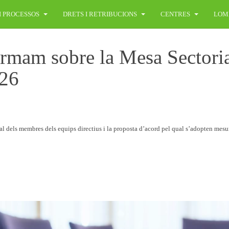
I PROCESSOS
DRETS I RETRIBUCIONS
CENTRES
LOM
ormam sobre la Mesa Sectori
/26
al dels membres dels equips directius i la proposta d’acord pel qual s’adopten mesu