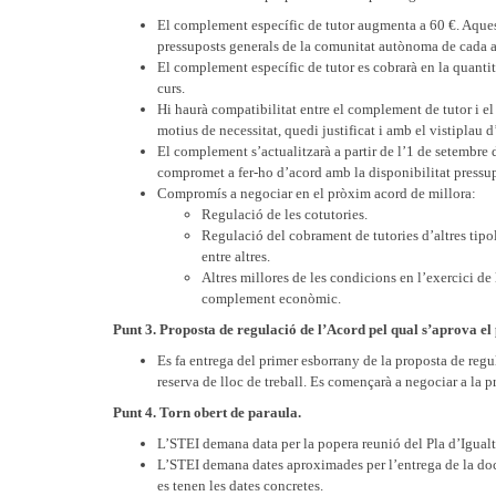
El complement específic de tutor augmenta a 60 €. Aques
pressuposts generals de la comunitat autònoma de cada 
El complement específic de tutor es cobrarà en la quantit
curs.
Hi haurà compatibilitat entre el complement de tutor i el 
motius de necessitat, quedi justificat i amb el vistiplau 
El complement s’actualitzarà a partir de l’1 de setembre
compromet a fer-ho d’acord amb la disponibilitat pressup
Compromís a negociar en el pròxim acord de millora:
Regulació de les cotutories.
Regulació del cobrament de tutories d’altres tipolo
entre altres.
Altres millores de les condicions en l’exercici de
complement econòmic.
Punt 3. Proposta de regulació de l’Acord pel qual s’aprova el
Es fa entrega del primer esborrany de la proposta de reg
reserva de lloc de treball. Es començarà a negociar a la 
Punt 4. Torn obert de paraula.
L’STEI demana data per la popera reunió del Pla d’Igualt
L’STEI demana dates aproximades per l’entrega de la doc
es tenen les dates concretes.