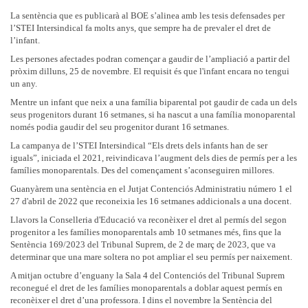
La sentència que es publicarà al BOE s’alinea amb les tesis defensades per
l’STEI Intersindical fa molts anys, que sempre ha de prevaler el dret de
l’infant.
Les persones afectades podran començar a gaudir de l’ampliació a partir del
pròxim dilluns, 25 de novembre. El requisit és que l'infant encara no tengui
un any.
Mentre un infant que neix a una família biparental pot gaudir de cada un dels
seus progenitors durant 16 setmanes, si ha nascut a una família monoparental
només podia gaudir del seu progenitor durant 16 setmanes.
La campanya de l’STEI Intersindical “Els drets dels infants han de ser
iguals”, iniciada el 2021, reivindicava l’augment dels dies de permís per a les
famílies monoparentals. Des del començament s’aconseguiren millores.
Guanyàrem una sentència en el Jutjat Contenciós Administratiu número 1 el
27 d'abril de 2022 que reconeixia les 16 setmanes addicionals a una docent.
Llavors la Conselleria d'Educació va reconèixer el dret al permís del segon
progenitor a les famílies monoparentals amb 10 setmanes més, fins que la
Sentència 169/2023 del Tribunal Suprem, de 2 de març de 2023, que va
determinar que una mare soltera no pot ampliar el seu permís per naixement.
A mitjan octubre d’enguany la Sala 4 del Contenciós del Tribunal Suprem
reconegué el dret de les famílies monoparentals a doblar aquest permís en
reconèixer el dret d’una professora. I dins el novembre la Sentència del