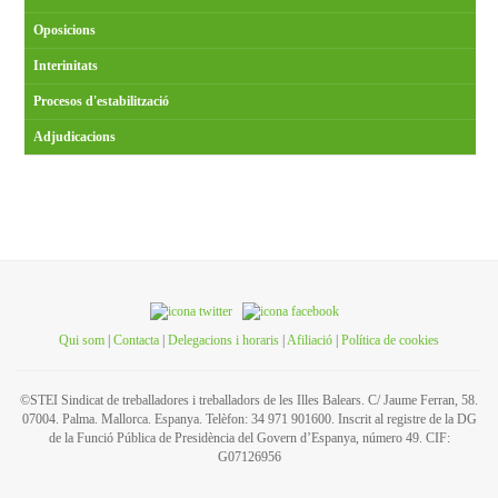
Oposicions
Interinitats
Procesos d'estabilització
Adjudicacions
Qui som
|
Contacta
|
Delegacions i horaris
|
Afiliació
|
Política de cookies
©STEI Sindicat de treballadores i treballadors de les Illes Balears. C/ Jaume Ferran, 58.
07004. Palma. Mallorca. Espanya. Telèfon: 34 971 901600. Inscrit al registre de la DG
de la Funció Pública de Presidència del Govern d’Espanya, número 49. CIF:
G07126956