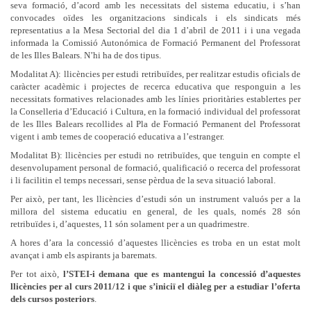
seva formació, d’acord amb les necessitats del sistema educatiu, i s’han
convocades oïdes les organitzacions sindicals i els sindicats més
representatius a la Mesa Sectorial del dia 1 d’abril de 2011 i i una vegada
informada la Comissió Autonómica de Formació Permanent del Professorat
de les Illes Balears. N’hi ha de dos tipus.
Modalitat A): llicències per estudi retribuïdes, per realitzar estudis oficials de
caràcter acadèmic i projectes de recerca educativa que responguin a les
necessitats formatives relacionades amb les línies prioritàries establertes per
la Conselleria d’Educació i Cultura, en la formació individual del professorat
de les Illes Balears recollides al Pla de Formació Permanent del Professorat
vigent i amb temes de cooperació educativa a l’estranger.
Modalitat B): llicències per estudi no retribuïdes, que tenguin en compte el
desenvolupament personal de formació, qualificació o recerca del professorat
i li facilitin el temps necessari, sense pèrdua de la seva situació laboral.
Per això, per tant, les llicències d’estudi són un instrument valuós per a la
millora del sistema educatiu en general, de les quals, només 28 són
retribuïdes i, d’aquestes, 11 són solament per a un quadrimestre.
A hores d’ara la concessió d’aquestes llicències es troba en un estat molt
avançat i amb els aspirants ja baremats.
Per tot això,
l’STEI-i demana que es mantengui la concessió d’aquestes
llicències per al curs 2011/12 i que s’iniciï el diàleg per a estudiar l’oferta
dels cursos posteriors
.