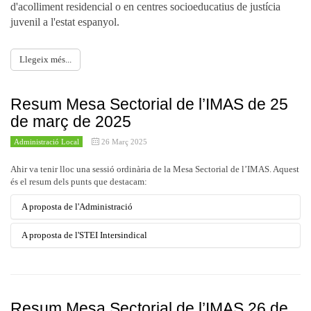
d'acolliment residencial o en centres socioeducatius de justícia
juvenil a l'estat espanyol.
Llegeix més...
Resum Mesa Sectorial de l’IMAS de 25
de març de 2025
Administració Local
26 Març 2025
Ahir va tenir lloc una sessió ordinària de la Mesa Sectorial de l’IMAS. Aquest
és el resum dels punts que destacam:
A proposta de l'Administració
A proposta de l'STEI Intersindical
Va explicar la nova Instrucció de Formació de l’IMAS 2025.
Temps de cortesia i temps de canvi de torn d’infermers/es
de la Llar dels Ancians
L’STEI va explicar el malestar del col·lectiu d’Infermeria en relació
Resum Mesa Sectorial de l’IMAS 26 de