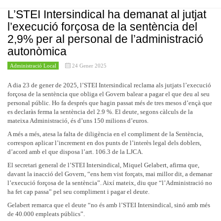
còmput total d’hores.
criteri, qui primer faci la petició serà qui les gaudirà; aquests fets
L’STEI Intersindical ha demanat al jutjat
vulneren els acords en matèria de permisos i llicències.
Torn del personal de serveis de la Residència San Josep
l’execució forçosa de la sentència del
L’Administració, atès que no hi havia cap representant d’aquesta Àrea,
L’STEI va exposar algunes queixes del personal de serveis pels torns,
va admetre que desconeixia aquestes situacions.
2,9% per al personal de l’administració
els quals dificulten la conciliació. Igualment es queixen de la
4. Cobrament de festius especials, festius quan es fan dobles torns
autonòmica
sobrecàrrega de feina. Des de l’Àrea d’Atenció Sociosanitària se’ns va
respondre que han contractat tres persones més, i preveuen augmentar
L’Administració contestà que en el cas dels festius especials de Nadal,
Administració Local
24 Gener 2025
les contractacions quan la residència funcioni a ple rendiment.
sí que es cobraria el doble torn pel fet que es paguen per hores; a la
resta de festius de l'any, només es paga per dia.
Creació d’un lloc AP de personal de neteja de vidres per
A dia 23 de gener de 2025, l’STEI Intersindical reclama als jutjats l’execució
5. Temps que es tarda en donar els dies de lliure disposició al SAID
a cadascuna de les residències de l’IMAS
forçosa de la sentència que obliga el Govern balear a pagar el que deu al seu
personal públic. Ho fa després que hagin passat més de tres mesos d’ençà que
La cap del Servei d’Atenció Comunitària i Promoció de l’Autonomia
Arran de l’obertura de noves residències amb grans superficíes de vidre,
es declaràs ferma la sentència del 2.9 %. El deute, segons càlculs de la
Personal ens va transmetre que va demanar a les coordinadores que
demanàrem la creació d’un lloc AP de personal de neteja de vidres a
mateixa Administració, és d’uns 150 milions d’euros.
agilitin aquestes peticions.
cadascuna de les residències com a personal especialista en la neteja de
A més a més, atesa la falta de diligència en el compliment de la Sentència,
vidres. Aquests llocs es podrien cobrir, i es generaria així una nova
6. Reconeixement de la penositat del personal TCAI
correspon aplicar l’increment en dos punts de l’interès legal dels doblers,
borsa amb aquesta especialitat.
L’Administració no acaba de veure que s'hagi d'aplicar a tota la
d’acord amb el que disposa l’art. 106.3 de la LJCA.
L’Administració ens respongué que de moment no ho considera
plantilla de TCAI, i demana temps per fer valoracions, tot recordant la
El secretari general de l’STEI Intersindical, Miquel Gelabert, afirma que,
factible per: titulació requerida, materials i eines per desenvolupar
licitació d’un servei per fer una valoració de tots els llocs de feina de
davant la inacció del Govern, “ens hem vist forçats, mai millor dit, a demanar
aquesta feina. Ara per ara, resulta més comode i àgil fer contractacions
l’IMAS i del CIM.
L'STEI
va respondre que durem una proposta
l’execució forçosa de la sentència”. Així mateix, diu que “l’Administració no
d’aquests serveis a través de subcontrates, a les quals ens mostrarem el
d'Acord per planificar l'aplicació de la penositat i millora dels
ha fet cap passa” pel seu compliment i pagar el deute.
nostre desacord.
complements específics que inclogui un percentatge per reconeixement
d'enguany amb la incorporació dels romanents del CIM i si és possible
Gelabert remarca que el deute “no és amb l’STEI Intersindical, sinó amb més
Cobertura de places dotades a les cuines dels centres de
amb efectes retroactius. Per avançar, també reclamàrem a l’Àrea un
de 40.000 empleats públics”.
menors
informe econòmic per fer passes en aquesta millora, i refermàrem la més