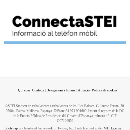
Qui som
|
Contacta
|
Delegacions i horaris
|
Afiliació
|
Política de cookies
©STEI Sindicat de treballadores i treballadors de les Illes Balears. C/ Jaume Ferran, 58.
07004. Palma. Mallorca. Espanya. Telèfon: 34 971 901600. Inscrit al registre de la DG
de la Funció Pública de Presidència del Govern d’Espanya, número 49. CIF:
G07126956
Bootstrap
is a front-end framework of Twitter, Inc. Code licensed under
MIT License.