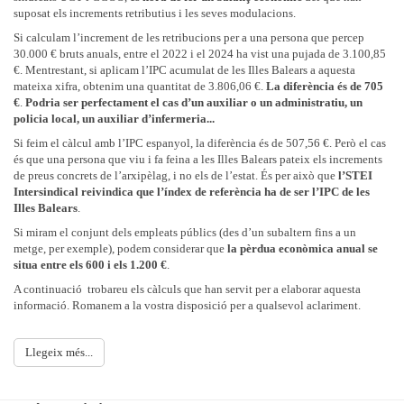
fer aplicar-ho, si bé, reconeix que el contracte de telefonia compartida
suposat els increments retributius i les seves modulacions.
La cap de servei de Selecció i Provisió ens va contestar que fan feina
amb el CIM no preveu aquesta eina.
per poder emparaular diferents espais per fer-hi les proves.
Segurament
Si calculam l’increment de les retribucions per a una persona que percep
9. Nombre d’usuaris totals del SAID. Desglossament d’usuaris que
les primeres proves seran del subgrup A2,
ja que han de dur a terme
30.000 € bruts anuals, entre el 2022 i el 2024 ha vist una pujada de 3.100,85
utilitzen el servei de Psicologia, Fisioteràpia i Educació Social, la
tres proves. Hi haurà proves de diferents categories/especialitats en un
€. Mentrestant, si aplicam l’IPC acumulat de les Illes Balears a aquesta
ràtio.
mateix dia.
Entre prova i prova hauran de passar un mínim de tres
mateixa xifra, obtenim una quantitat de 3.806,06 €.
La diferència és de
705
dies hàbils. La previsió de les primeres proves és per octubre o
L'STEI
va exposar que hi ha una manca de psicòlegs, fisioterapeutes o
€
.
Podria ser perfectament el cas d’un auxiliar o un administratiu, un
novembre.
educadors socials per atendre les necessitats dels usuaris d'aquest
policia local, un auxiliar d’infermeria...
servei, atès principalment per tècniques en cures auxiliars d’Infermeria.
Pel que fa a les properes convocatòries de concurs oposició, la previsió
Si feim el càlcul amb l’IPC espanyol, la diferència és de 507,56 €. Però el cas
L’Administració va informar de les dades d’atenció d’aquest personal,
de publicació és la següent:
és que una persona que viu i fa feina a les Illes Balears pateix els increments
de la seva distribució i de les tasques pendents, com el nomenament
de preus concrets de l’arxipèlag, i no els de l’estat. És per això que
l’STEI
Abril-maig 2025
d’un nutricionista per programa tan bon punt l’IMAS disposi d’una
Intersindical reivindica que l’índex de referència ha de ser l’IPC de les
borsa d’aquesta especialitat.
Psicòleg/òloga
Illes Balears
.
10. Cobertura coordinador-a SAID Nord II
Tècnic/a grau mitjà
Si miram el conjunt dels empleats públics (des d’un subaltern fins a un
Ja s’està tramitant a Recursos Humans.
metge, per exemple), podem considerar que
la pèrdua econòmica anual se
Metge/ssa
situa entre els 600 i els 1.200 €
.
11. Incorporació tècnic-a en cures auxiliar d’Infermeria en centres
Tècnic/a superior en prevenció
de primera acollida per atendre necessitats especials de menors amb
A continuació trobareu els càlculs que han servit per a elaborar aquesta
Tècnic/a mitjà informàtica grup B
discapacitat
informació. Romanem a la vostra disposició per a qualsevol aclariment.
Informàtica telemàtica
L'STEI
va exposar la necessitat d'incorporar un tècnic/a en cures
auxiliars Infermeria (TCAI) al centre per atendre nous ingressos que han
Informàtica tècnica
Llegeix més...
de menester necessitats especials relacionades amb la salut, ja que
Tècnic/a auxiliar informàtica
aquesta atenció recau sobre el personal educatiu que ha d’atendre
aquestes necessitats.
Setembre 2025: