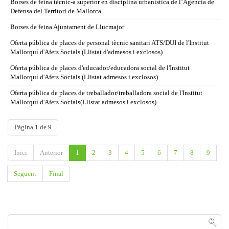
Borses de feina tècnic-a superior en disciplina urbanística de l’Agència de
Defensa del Territori de Mallorca
Borses de feina Ajuntament de Llucmajor
Oferta pública de places de personal tècnic sanitari ATS/DUI de l'Institut
Mallorquí d'Afers Socials (Llistat d'admesos i exclosos)
Oferta pública de places d'educador/educadora social de l'Institut
Mallorquí d'Afers Socials (Llistat admesos i exclosos)
Oferta pública de places de treballador/treballadora social de l'Institut
Mallorquí d'Afers Socials(Llistat admesos i exclosos)
Pàgina 1 de 9
Inici
Anterior
1
2
3
4
5
6
7
8
9
Següent
Final