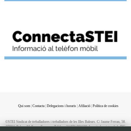
Qui som
|
Contacta
|
Delegacions i horaris
|
Afiliació
|
Política de cookies
©STEI Sindicat de treballadores i treballadors de les Illes Balears. C/ Jaume Ferran, 58.
07004. Palma. Mallorca. Espanya. Telèfon: 34 971 901600. Inscrit al registre de la DG