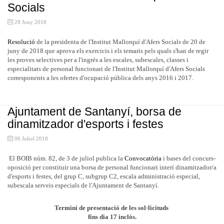
Socials
28 Juny 2018
Resolució
de la presidenta de l'Institut Mallorquí d'Afers Socials de 20 de
juny de 2018 que aprova els exercicis i els temaris pels quals s'han de regir
les proves selectives per a l'ingrés a les escales, subescales, classes i
especialitats de personal funcionari de l'Institut Mallorquí d'Afers Socials
corresponents a les ofertes d'ocupació pública dels anys 2016 i 2017.
Ajuntament de Santanyí, borsa de
dinamitzador d'esports i festes
06 Juliol 2018
El BOIB núm. 82, de 3 de juliol publica la
Convocatòria
i bases del concurs-
oposició per constituir una borsa de personal funcionari interí dinamitzador/a
d'esports i festes, del grup C, subgrup C2, escala administració especial,
subescala serveis especials de l'Ajuntament de Santanyí.
Termini de presentació de les sol·licituds
fins dia 17 inclòs.