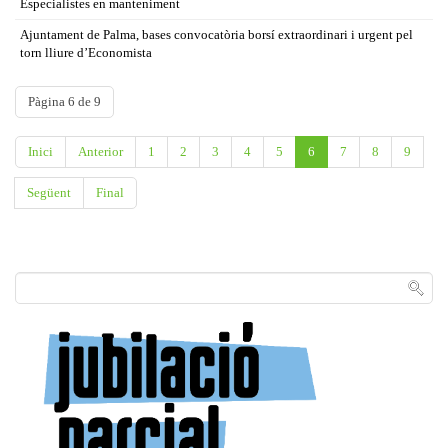
Especialistes en manteniment
Ajuntament de Palma, bases convocatòria borsí extraordinari i urgent pel
torn lliure d’Economista
Pàgina 6 de 9
Inici
Anterior
1
2
3
4
5
6
7
8
9
Següent
Final