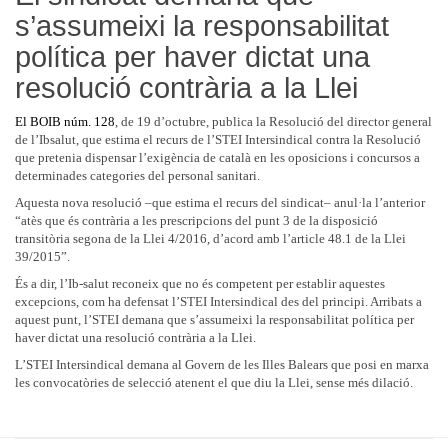
s’assumeixi la responsabilitat
política per haver dictat una
resolució contrària a la Llei
El BOIB núm. 128
, de 19 d’octubre, publica la Resolució del director general
de l’Ibsalut, que estima el recurs de l’STEI Intersindical contra la Resolució
que pretenia dispensar l’exigència de català en les oposicions i concursos a
determinades categories del personal sanitari.
Aquesta nova resolució –que estima el recurs del sindicat– anul·la l’anterior
“atès que és contrària a les prescripcions del punt 3 de la disposició
transitòria segona de la Llei 4/2016, d’acord amb l’article 48.1 de la Llei
39/2015”.
És a dir, l’Ib-salut reconeix que no és competent per establir aquestes
excepcions, com ha defensat l’STEI Intersindical des del principi. Arribats a
aquest punt, l’STEI demana que s’assumeixi la responsabilitat política per
haver dictat una resolució contrària a la Llei.
L’STEI Intersindical demana al Govern de les Illes Balears que posi en marxa
les convocatòries de selecció atenent el que diu la Llei, sense més dilació.