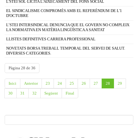
L'STEI SOL·LICITA L'AIXECAMENT DEL FONS SOCIAL
EL SINDICALISME COMPROMÈS AMB EL REFERÈNDUM DE L'1
D'OCTUBRE
L’STEI INTERSINDICAL DENUNCIA QUE EL GOVERN NO COMPLEIX
LA NORMATIVA EN MATÈRIA LINGÜÍSTICA A SANITAT
LLISTES DEFINITIVES CARRERA PROFESSIONAL
NOVETATS BORSA TREBALL TEMPORAL DEL SERVEI DE SALUT.
DIVERSES CATEGORIES.
Pàgina 28 de 36
Inici
Anterior
23
24
25
26
27
28
29
30
31
32
Següent
Final