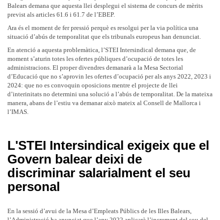
Balears demana que aquesta llei desplegui el sistema de concurs de mèrits
previst als articles 61.6 i 61.7 de l’EBEP.
Ara és el moment de fer pressió perquè es resolgui per la via política una
situació d’abús de temporalitat que els tribunals europeus han denunciat.
En atenció a aquesta problemàtica, l’STEI Intersindical demana que, de
moment s’aturin totes les ofertes públiques d’ocupació de totes les
administracions. El proper divendres demanarà a la Mesa Sectorial
d’Educació que no s’aprovin les ofertes d’ocupació per als anys 2022, 2023 i
2024: que no es convoquin oposicions mentre el projecte de llei
d’interinitats no determini una solució a l’abús de temporalitat. De la mateixa
manera, abans de l’estiu va demanar això mateix al Consell de Mallorca i
l’IMAS.
L'STEI Intersindical exigeix que el
Govern balear deixi de
discriminar salarialment el seu
personal
En la sessió d’avui
de la Mesa d’Empleats Públics de les Illes Balears,
l’Administració ha anunciat que l’any 2022 aplicarà l’increment del sou del