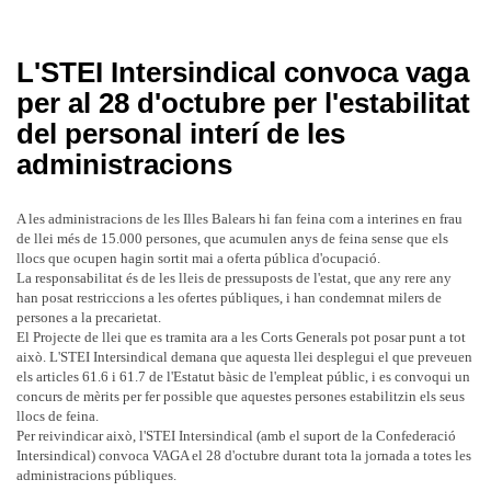
L'STEI Intersindical convoca vaga
per al 28 d'octubre per l'estabilitat
del personal interí de les
administracions
A les administracions de les Illes Balears hi fan feina com a interines en frau
de llei més de 15.000 persones, que acumulen anys de feina sense que els
llocs que ocupen hagin sortit mai a oferta pública d'ocupació.
La responsabilitat és de les lleis de pressuposts de l'estat, que any rere any
han posat restriccions a les ofertes públiques, i han condemnat milers de
persones a la precarietat.
El Projecte de llei que es tramita ara a les Corts Generals pot posar punt a tot
això. L'STEI Intersindical demana que aquesta llei desplegui el que preveuen
els articles 61.6 i 61.7 de l'Estatut bàsic de l'empleat públic, i es convoqui un
concurs de mèrits per fer possible que aquestes persones estabilitzin els seus
llocs de feina.
Per reivindicar això, l'STEI Intersindical (amb el suport de la Confederació
Intersindical) convoca VAGA el 28 d'octubre durant tota la jornada a totes les
administracions públiques.