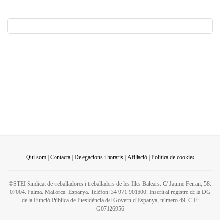
Qui som
|
Contacta
|
Delegacions i horaris
|
Afiliació
|
Política de cookies
©STEI Sindicat de treballadores i treballadors de les Illes Balears. C/ Jaume Ferran, 58.
07004. Palma. Mallorca. Espanya. Telèfon: 34 971 901600. Inscrit al registre de la DG
de la Funció Pública de Presidència del Govern d’Espanya, número 49. CIF:
G07126956