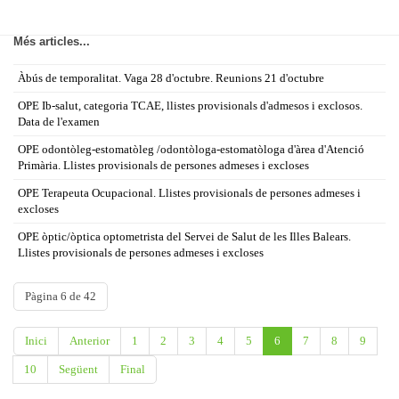
Més articles...
Àbús de temporalitat. Vaga 28 d'octubre. Reunions 21 d'octubre
OPE Ib-salut, categoria TCAE, llistes provisionals d'admesos i exclosos.
Data de l'examen
OPE odontòleg-estomatòleg /odontòloga-estomatòloga d'àrea d'Atenció
Primària. Llistes provisionals de persones admeses i excloses
OPE Terapeuta Ocupacional. Llistes provisionals de persones admeses i
excloses
OPE òptic/òptica optometrista del Servei de Salut de les Illes Balears.
Llistes provisionals de persones admeses i excloses
Pàgina 6 de 42
Inici
Anterior
1
2
3
4
5
6
7
8
9
10
Següent
Final