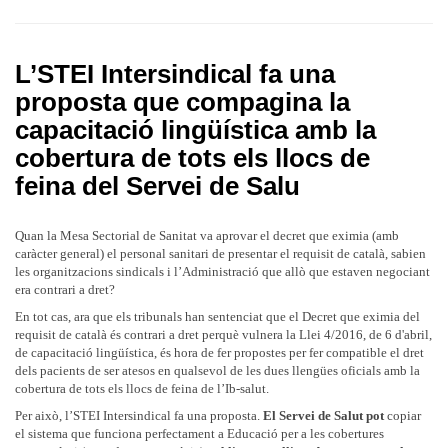
L’STEI Intersindical fa una
proposta que compagina la
capacitació lingüística amb la
cobertura de tots els llocs de
feina del Servei de Salu
Quan la Mesa Sectorial de Sanitat va aprovar el decret que eximia (amb
caràcter general) el personal sanitari de presentar el requisit de català, sabien
les organitzacions sindicals i l’Administració que allò que estaven negociant
era contrari a dret?
En tot cas, ara que els tribunals han sentenciat que el Decret que eximia del
requisit de català és contrari a dret perquè vulnera la Llei 4/2016, de 6 d'abril,
de capacitació lingüística, és hora de fer propostes per fer compatible el dret
dels pacients de ser atesos en qualsevol de les dues llengües oficials amb la
cobertura de tots els llocs de feina de l’Ib-salut.
Per això, l’STEI Intersindical fa una proposta.
El Servei de Salut pot
copiar
el sistema que funciona perfectament a Educació per a les cobertures