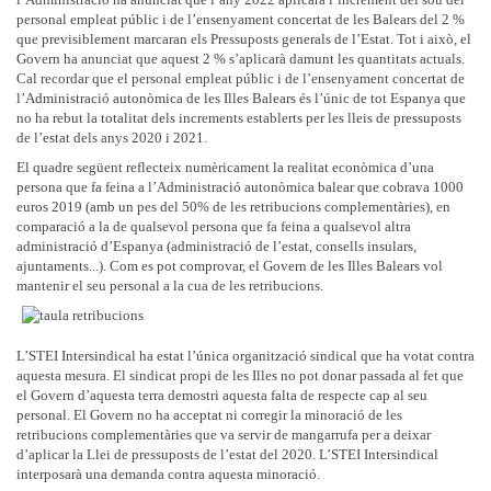
personal empleat públic i de l’ensenyament concertat de les Balears del 2 %
que
previsiblement marcaran
els Pressuposts generals de l’Estat. Tot i això, el
Govern ha anunciat que aquest 2 % s’aplicarà damunt les quantitats actuals.
Cal recordar que el personal empleat públic i de l’ensenyament concertat
de
l’Administració autonòmica de les Illes Balears
és l’únic de tot Espanya que
no ha rebut la totalitat dels increments establerts per les lleis de pressuposts
de l’estat dels anys 2020 i 2021.
E
l quadre següent reflecteix numèricament la realitat econòmica d’una
persona que fa feina a l’Administració autonòmica balear que cobrava 1000
euros 2019 (amb un pes del 50% de les retribucions complementàries), en
comparació a la de qualsevol persona que fa feina a qualsevol altra
administració d’Espanya (administració de l’estat, consells insulars,
ajuntaments...). Com es pot comprovar, el Govern de les Illes Balears vol
mantenir el seu personal a la cua de les retribucions.
L’
STEI Intersindical ha estat l’única organització sindical que ha votat contra
aquesta mesura. El sindicat propi de les Illes no pot donar passada al fet que
el Govern d’aquesta terra demostri aquesta falta de respecte cap al seu
personal.
El Govern no ha acceptat ni corregir la minoració de les
retribucions complementàries que va servir de mangarrufa per a deixar
d’aplicar la Llei de pressuposts de l’estat del 2020. L’STEI Intersindical
interposarà una demanda contra aquesta minoració.