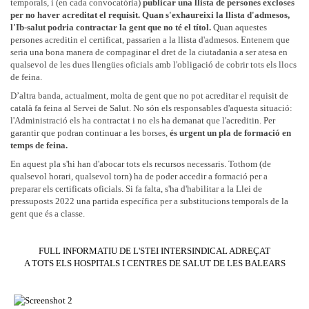
temporals, i (en cada convocatòria)
publicar una llista de persones excloses
per no haver acreditat el requisit. Quan s'exhaureixi la llista d'admesos,
l'Ib-salut podria contractar la gent que no té el títol.
Quan aquestes
persones acreditin el certificat, passarien a la llista d'admesos. Entenem que
seria una bona manera de compaginar el dret de la ciutadania a ser atesa en
qualsevol de les dues llengües oficials amb l'obligació de cobrir tots els llocs
de feina.
D’altra banda, actualment, molta de gent que no pot acreditar el requisit de
català fa feina al Servei de Salut. No són els responsables d'aquesta situació:
l'Administració els ha contractat i no els ha demanat que l'acreditin. Per
garantir que podran continuar a les borses,
és urgent un pla de formació en
temps de feina.
En aquest pla s'hi han d'abocar tots els recursos necessaris. Tothom (de
qualsevol horari, qualsevol torn) ha de poder accedir a formació per a
preparar els certificats oficials. Si fa falta, s'ha d'habilitar a la Llei de
pressuposts 2022 una partida específica per a substitucions temporals de la
gent que és a classe.
FULL INFORMATIU DE L'STEI INTERSINDICAL ADREÇAT
A TOTS ELS HOSPITALS I CENTRES DE SALUT DE LES BALEARS