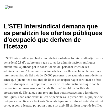
L'STEI Intersindical demana que
es paralitzin les ofertes públiques
d'ocupació que deriven de
l'Icetazo
L’STEI Intersindical (amb el suport de la Confederació Intersindical) convoca
per a demà 28 d’octubre una vaga a totes les administracions públiques
durant tota la jornada per la consolidació del personal interí de les
administracions. A les administracions de les Illes Balears hi fan feina com a
interines en frau de llei més de 15.000 persones, que acumulen anys de feina
sense que (en moltes ocasions) els llocs que ocupen hagin sortit mai a oferta
pública d'ocupació. La responsabilitat és de les administracions que han fet
contractes i nomenaments en frau de llei, però també de les lleis de
pressuposts de l'Estat, que any rere any han posat restriccions a les ofertes
públiques, i han condemnat milers de persones a la precarietat. El projecte de
llei que es tramita ara a les Corts Generals i que substituirà el Reial decret llei
conegut com a Icetazo pot posar punt a tot això. El sindicat propi de les Illes