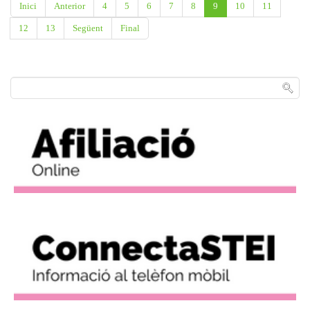
Inici
Anterior
4
5
6
7
8
9
10
11
12
13
Següent
Final