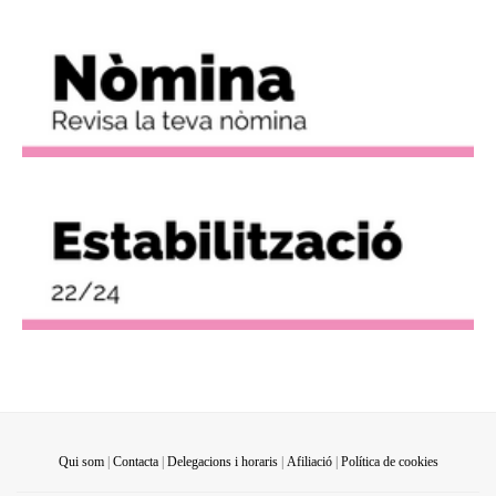
Qui som
|
Contacta
|
Delegacions i horaris
|
Afiliació
|
Política de cookies