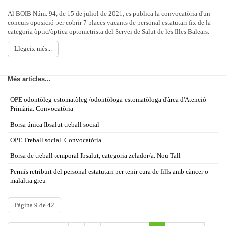
Al BOIB Núm. 94, de 15 de juliol de 2021, es publica la convocatòria d'un
concurs oposició per cobrir 7 places vacants de personal estatutari fix de la
categoria òptic/òptica optometrista del Servei de Salut de les Illes Balears.
Llegeix més...
Més articles...
OPE odontòleg-estomatòleg /odontòloga-estomatòloga d'àrea d'Atenció
Primària. Convocatòria
Borsa única Ibsalut treball social
OPE Treball social. Convocatòria
Borsa de treball temporal Ibsalut, categoria zelador/a. Nou Tall
Permís retribuït del personal estatutari per tenir cura de fills amb càncer o
malaltia greu
Pàgina 9 de 42