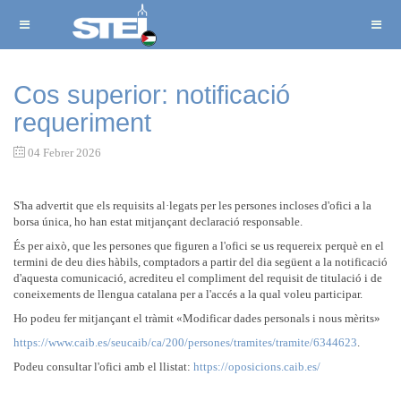
Cos superior: notificació
requeriment
04 Febrer 2026
S'ha advertit que els requisits al·legats per les persones incloses d'ofici a la
borsa única, ho han estat mitjançant declaració responsable.
És per això, que les persones que figuren a l'ofici se us requereix perquè en el
termini de deu dies hàbils, comptadors a partir del dia següent a la notificació
d'aquesta comunicació, acrediteu el compliment del requisit de titulació i de
coneixements de llengua catalana per a l'accés a la qual voleu participar.
Ho podeu fer mitjançant el tràmit «Modificar dades personals i nous mèrits»
https://www.caib.es/seucaib/ca/200/persones/tramites/tramite/6344623
.
Podeu consultar l'ofici amb el llistat:
https://oposicions.caib.es/