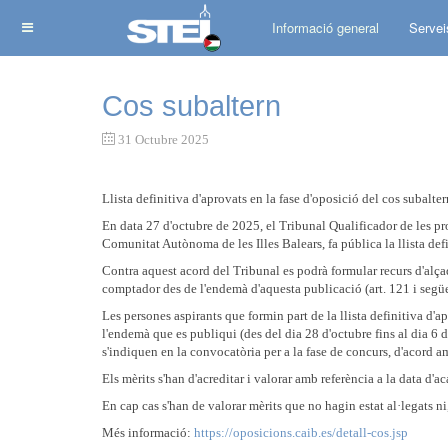
Informació general
Servei
Cos subaltern
31 Octubre 2025
Llista definitiva d'aprovats en la fase d'oposició del cos subalter
En data 27 d'octubre de 2025, el Tribunal Qualificador de les prov
Comunitat Autònoma de les Illes Balears, fa pública la llista def
Contra aquest acord del Tribunal es podrà formular recurs d'alça
comptador des de l'endemà d'aquesta publicació (art. 121 i següen
Les persones aspirants que formin part de la llista definitiva d'a
l'endemà que es publiqui (des del dia 28 d'octubre fins al dia 6 d
s'indiquen en la convocatòria per a la fase de concurs, d'acord a
Els mèrits s'han d'acreditar i valorar amb referència a la data d'a
En cap cas s'han de valorar mèrits que no hagin estat al·legats ni,
Més informació:
https://oposicions.caib.es/detall-cos.jsp