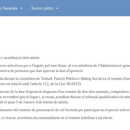
s Generals
Sector públic
n i acreditació dels mèrits
es selectives per a l'ingrés, pel torn lliure, al cos subaltern de l'Administració gene
initiva de persones que han aprovat la fase d'oposició.
da davant la consellera de Treball, Funció Pública i Diàleg Social en el termini d'u
ts en relació amb l'article 112, de la Llei 39/2015).
provats de la fase d'oposició disposen d'un termini de deu dies naturals, comptadors a
e novembre) per al·legar i, si escau, acreditar davant el tribunal qualificador els mèr
mb el punt 5 de l'annex 4 de barem de mèrits.
cabament del termini de presentació de sol·licituds per participar en el procés selecti
 si s'escau, acreditats documentalment en el termini habilitat a tal efecte.