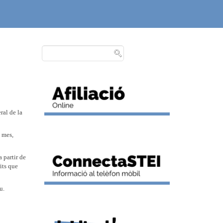
ral de la
n mes,
 partir de
its que
u.