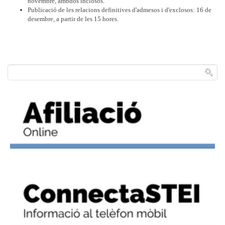
novembre, ambdós inclosos.
Publicació de les relacions definitives d'admesos i d'exclosos: 16 de
desembre, a partir de les 15 hores.