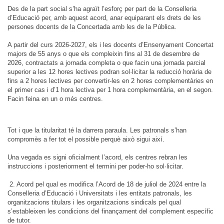
Des de la part social s’ha agraït l’esforç per part de la Conselleria
d’Educació per, amb aquest acord, anar equiparant els drets de les
persones docents de la Concertada amb les de la Pública.
A partir del curs 2026-2027, els i les docents d’Ensenyament Concertat
majors de 55 anys o que els compleixin fins al 31 de desembre de
2026, contractats a jornada completa o que facin una jornada parcial
superior a les 12 hores lectives podran sol·licitar la reducció horària de
fins a 2 hores lectives per convertir-les en 2 hores complementàries en
el primer cas i d’1 hora lectiva per 1 hora complementària, en el segon.
Facin feina en un o més centres.
Tot i que la titularitat té la darrera paraula. Les patronals s’han
compromès a fer tot el possible perquè això sigui així.
Una vegada es signi oficialment l’acord, els centres rebran les
instruccions i posteriorment el termini per poder-ho sol·licitar.
2. Acord pel qual es modifica l’Acord de 18 de juliol de 2024 entre la
Conselleria d’Educació i Universitats i les entitats patronals, les
organitzacions titulars i les organitzacions sindicals pel qual
s’estableixen les condicions del finançament del complement específic
de tutor.