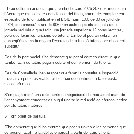
El Conseller ha anunciat que a partir del curs 2026-2027 es modificarà
l’Acord que estableix les condicions del finançament del complement
específic de tutor, publicat en el BOIB núm. 100, de 30 de juliol de
2024, que passarà a ser de 60€ mensuals i que els docents amb
jornada reduïda o que facin una jornada superior a 12 hores lectives,
però que facin les funcions de tutoria, també el podran cobrar, en
conseqüència no finançarà l’exercici de la funció tutorial per al docent
substitut.
Des de la part social s’ha demanat que per al càrrecs directius que
també facin de tutors puguin cobrar el complement de tutoria.
Des de Conselleria han respost que faran la consulta a Inspecció
Educativa per si és viable fer-ho, i conseqüentment a la resposta
s’aplicarà o no.
S’emplaça a què uns dels punts de negociació del nou acord marc de
l’ensenyament concertat es pugui tractar la reducció de càrrega lectiva
per als tutors i tutores.
3. Torn obert de paraula
S’ha comentat que hi ha centres que posen traves a les persones que
es podrien acollir a la jubilació parcial a partir del curs vinent.