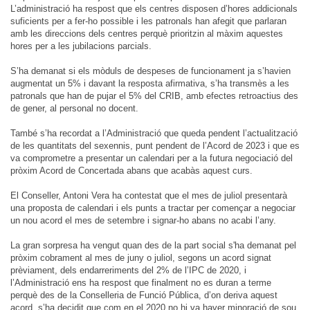
L’administració ha respost que els centres disposen d’hores addicionals
suficients per a fer-ho possible i les patronals han afegit que parlaran
amb les direccions dels centres perquè prioritzin al màxim aquestes
hores per a les jubilacions parcials.
S’ha demanat si els mòduls de despeses de funcionament ja s’havien
augmentat un 5% i davant la resposta afirmativa, s’ha transmès a les
patronals que han de pujar el 5% del CRIB, amb efectes retroactius des
de gener, al personal no docent.
També s’ha recordat a l’Administració que queda pendent l’actualització
de les quantitats del sexennis, punt pendent de l’Acord de 2023 i que es
va comprometre a presentar un calendari per a la futura negociació del
pròxim Acord de Concertada abans que acabàs aquest curs.
El Conseller, Antoni Vera ha contestat que el mes de juliol presentarà
una proposta de calendari i els punts a tractar per començar a negociar
un nou acord el mes de setembre i signar-ho abans no acabi l’any.
La gran sorpresa ha vengut quan des de la part social s'ha demanat pel
pròxim cobrament al mes de juny o juliol, segons un acord signat
prèviament, dels endarreriments del 2% de l’IPC de 2020, i
l’Administració ens ha respost que finalment no es duran a terme
perquè des de la Conselleria de Funció Pública, d’on deriva aquest
acord, s’ha decidit que com en el 2020 no hi va haver minoració de sou