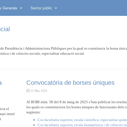
s Generals
Sector públic
cial
 de Presidència i Administracions Públiques per la qual es constitueix la borsa únic
stica i de ciències socials, especialitat educació social.
a
Convocatòria de borses úniques
12 Mai 2025
Al BOIB núm. 58 del 8 de maig de 2025 s’han publicat les resolu
les quals es constitueixen les borses úniques de funcionaris dels 
icia el
següents:
ari interí
t
Cos facultatiu superior, escala científica, especialitat quím
Cos facultatiu superior, escala humanística i de ciències so