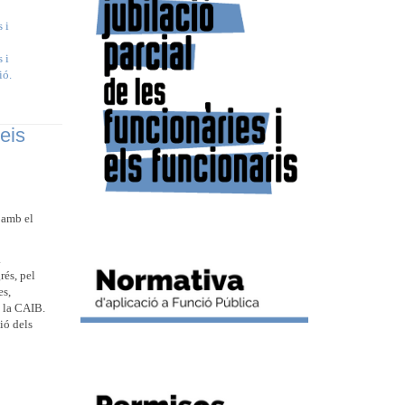
 i
 i
ió.
eis
 amb el
.
rés, pel
es,
e la CAIB.
ió dels