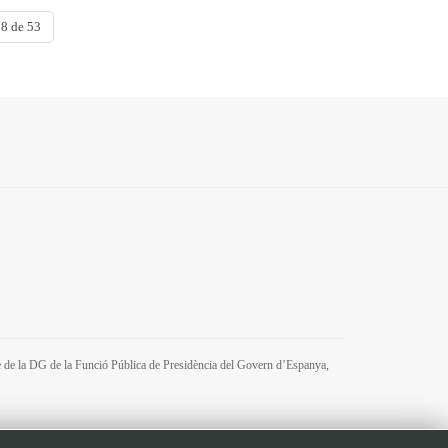
8 de 53
tre de la DG de la Funció Pública de Presidència del Govern d’Espanya,