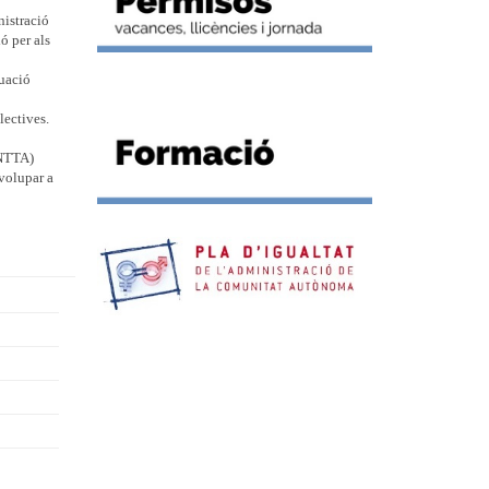
nistració
ó per als
tuació
lectives.
INTTA)
volupar a