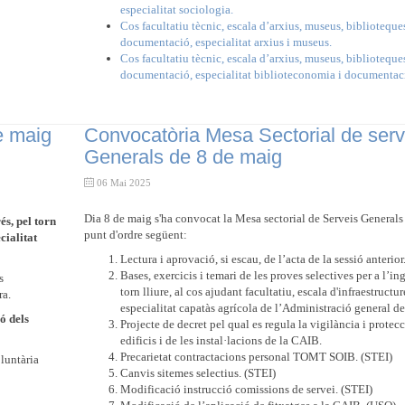
especialitat sociologia.
Cos facultatiu tècnic, escala d’arxius, museus, biblioteques
documentació, especialitat arxius i museus.
Cos facultatiu tècnic, escala d’arxius, museus, biblioteques
documentació, especialitat biblioteconomia i documentac
e maig
Convocatòria Mesa Sectorial de serv
Generals de 8 de maig
06 Mai 2025
Dia 8 de maig s'ha convocat la Mesa sectorial de Serveis Generals
és, pel torn
punt d'ordre següent:
cialitat
Lectura i aprovació, si escau, de l’acta de la sessió anterior
Bases, exercicis i temari de les proves selectives per a l’ing
s
torn lliure, al cos ajudant facultatiu, escala d'infraestructur
ra.
especialitat capatàs agrícola de l’Administració general d
ió dels
Projecte de decret pel qual es regula la vigilància i protecc
edificis i de les instal·lacions de la CAIB.
Precarietat contractacions personal TOMT SOIB. (STEI)
luntària
Canvis sitemes selectius. (STEI)
Modificació instrucció comissions de servei. (STEI)