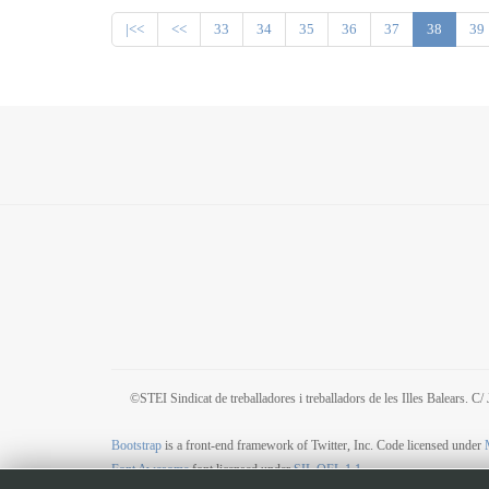
|<<
<<
33
34
35
36
37
38
39
©STEI Sindicat de treballadores i treballadors de les Illes Balears. 
Bootstrap
is a front-end framework of Twitter, Inc. Code licensed under
Font Awesome
font licensed under
SIL OFL 1.1
.