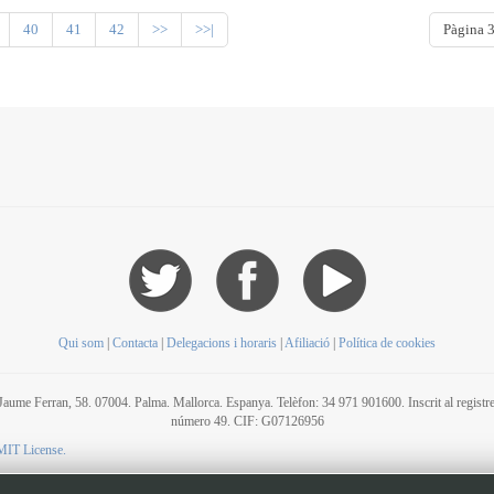
40
41
42
>>
>>|
Pàgina 3
Qui som
|
Contacta
|
Delegacions i horaris
|
Afiliació
|
Política de cookies
C/ Jaume Ferran, 58. 07004. Palma. Mallorca. Espanya. Telèfon: 34 971 901600. Inscrit al regis
número 49. CIF: G07126956
MIT License.