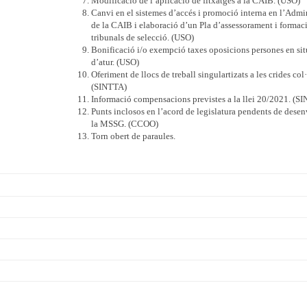
Modificació de l’aplicació de fitxatges a la CAIB. (USO)
Canvi en el sistemes d’accés i promoció interna en l’Admi
de la CAIB i elaboració d’un Pla d’assessorament i formaci
tribunals de selecció. (USO)
Bonificació i/o exempció taxes oposicions persones en si
d’atur. (USO)
Oferiment de llocs de treball singulartizats a les crides col·
(SINTTA)
Informació compensacions previstes a la llei 20/2021. (S
Punts inclosos en l’acord de legislatura pendents de desen
la MSSG. (CCOO)
Torn obert de paraules.