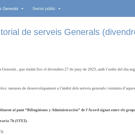
s Generals
Sector públic
orial de serveis Generals (divend
 Generals , que tindrà lloc el divendres 27 de juny de 2025, amb l’ordre del dia se
cs: mesures de desenvolupament a l’àmbit dels serveis generals i terminis d’aques
liment al punt “Bilingüismo y Administración” de l’Acord signat entre els grup
oraria 7h (STEI).
O).