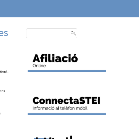
res
güent:
tes.
s