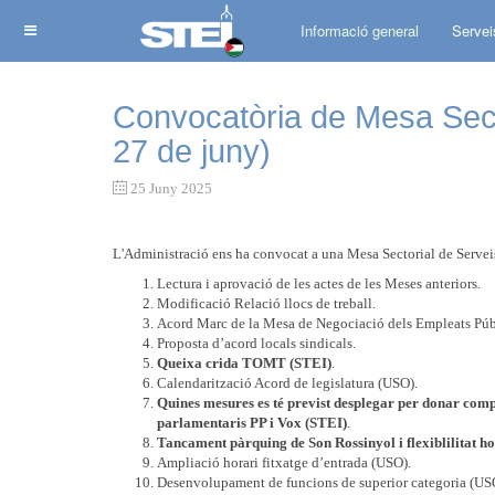
Informació general
Servei
Convocatòria de Mesa Sect
27 de juny)
25 Juny 2025
L'Administració ens ha convocat a una Mesa Sectorial de Serveis
Lectura i aprovació de les actes de les Meses anteriors.
Modificació Relació llocs de treball.
Acord Marc de la Mesa de Negociació dels Empleats Públi
Proposta d’acord locals sindicals.
Queixa crida TOMT (STEI)
.
Calendarització Acord de legislatura (USO).
Quines mesures es té previst desplegar per donar comp
parlamentaris PP i Vox (STEI)
.
Tancament pàrquing de Son Rossinyol i flexiblilitat h
Ampliació horari fitxatge d’entrada (USO).
Desenvolupament de funcions de superior categoria (US