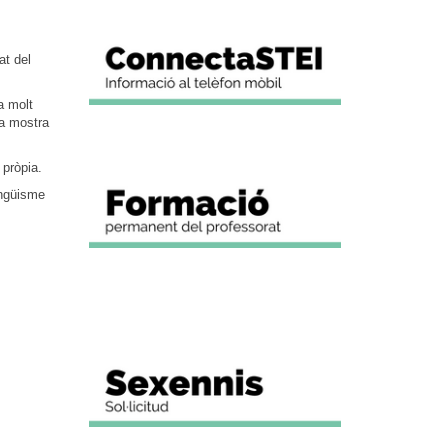
at del
a molt
na mostra
 pròpia.
ingüisme