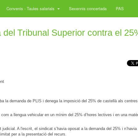
Convenis - Taules salarials
Sexennis concertada
PAS
 del Tribunal Superior contra el 2
ent
omba la demanda de PLIS i denega la imposició del 25% de castellà als centres
là com a llengua vehicular en un mínim del 25% d’hores lectives i en una matè
dicial. A l'escrit, el sindicat s’havia oposat a la demanda del 25% i n’havia s
imitat per a la presentació del recurs.