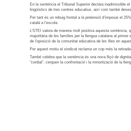
En la sentència el Tribunal Superior declara inadmissible el
lingüístics de tres centres educatius, així com també desest
Per tant és un rebuig frontal a la pretensió d’imposar el 25% 
català a l’escola.
L’STEI valora de manera molt positiva aquesta sentència, q
majoritària de les famílies per la llengua catalana al prime
de l'oposició de la comunitat educativa de les Illes en aqu
Per aquest motiu el sindicat reclama un cop més la retirada de
També celebra que la sentència és una nova lliçó de dignitat 
“cordial”, cerquen la confrontació i la minorització de la lleng