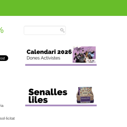
5%
ria
ol·licitat