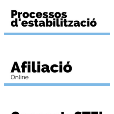
reconeixement de penositat
L'STEI insisteix amb la reclassificació dels i de les TCAI i vàrem
sol·licitar informació actualitzada de la proposta feta, per veure si s'està
estudiant.
El Gerent de l'IMAS va respondre que encara s'està estudiant, de forma
conjunta amb el Consell de Mallorca.