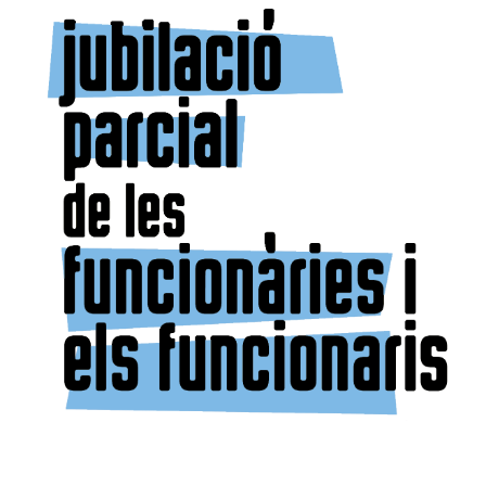
modificació de tres places d’informàtica del grup B, que s'han
afectat el correcte funcionament del servei. Actualment, estan pendents
reconvertit en dues places diferents. Han de realitzar el canvi d'acord
del borsí auxiliar administratiu que encara no s'ha constituït. Per altra
amb RLLT, per poder convocar les
banda, aquesta
places. Com que hi ha personal afectat es valoraran els serveis prestats a
setmana s'incorporaran a Puig dels Bous 5 auxiliars educatius, 3
les dues especialitats.
educadors i 3 psicòlegs.
2. Finalització procés estabilització 30 de juny de 2025.
L'Administració té previst publicar aquesta setmana les borses
derivades del concurs oposició TCAI amb carnet i sense. Adjudicació
auxiliar administratiu de fundació, pendent data publicació al boib. En
el cas del personal de
serveis, no poden fer una previsió, ja que continuen les renúncies i la
quarta llista addicional ha resultat insuficient.
3. Actualització informació convocatòries oferta d’ocupació pública
de l’IMAS, corresponent als exercicis 2021, 2022, 2023 i 2024.
L'administració preveu que durant el mes de juliol es constituiran els
diferents tribunals, juntament amb la
publicació de llistes d'aspirants admesos i exclosos, seguidament
podran fer previsió d'espais i concretar dates. La data més previsible
d'inici de les proves és a partir del mes de novembre.
4. Reclassificació tècnics/ques en Cures Auxiliars d’Infermeria i