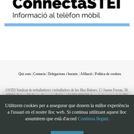
Qui som
|
Contacta
|
Delegacions i horaris
|
Afiliació
|
Política de cookies
©STEI Sindicat de treballadores i treballadors de les Illes Balears. C/ Jaume Ferran, 58.
07004. Palma. Mallorca. Espanya. Telèfon: 34 971 901600. Inscrit al registre de la DG
de la Funció Pública de Presidència del Govern d’Espanya, número 49. CIF:
Utilitzem cookies per a assegurar que donem la millor experiència
G07126956
a l'usuari en el nostre lloc web. Si continua utilitzant aquest lloc
Bootstrap
is a front-end framework of Twitter, Inc. Code licensed under
MIT License.
assumirem que està d'acord
Continua llegint.
Font Awesome
font licensed under
SIL OFL 1.1
.