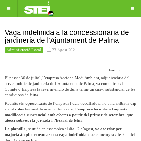
Vaga indefinida a la concessionària de
jardineria de l’Ajuntament de Palma
Administració Local
23 Agost 2021
Twitter
El passat 30 de juliol, l’empresa Acciona Medi Ambient, adjudicatària del
servei públic de jardineria de l’Ajuntament de Palma, va comunicar al
Comitè d’Empresa la seva intenció de dur a terme un canvi substancial de les
condicions de feina.
Reunits els representants de l’empresa i dels treballadors, no s’ha arribat a cap
acord sobre les modificacions. Tot i això,
l’empresa ha ordenat aquesta
modificació substancial amb efectes a partir del primer de setembre, que
afecta sobretot la jornada i l’horari de feina
.
La plantilla
, reunida en assemblea el dia 12 d’agost,
va acordar per
majoria àmplia convocar una vaga indefinida
, que començarà a les 0 h del
dia 13 de setembre.