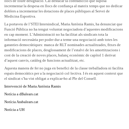
llocs de lliure designació. Cal destacar la contradicció que suposa
incrementar la despesa en llocs de confiança al mateix temps que no dedicar
doblers a incrementar les dotacions de places públiques al Servei de
Medicina Esportiva.
La portaveu de l’STEI Intersindical, Maria Antònia Ramis, ha denunciat que
Funció Pública no ha tengut voluntat negociadora d’aquestes modificacions
en cap moment. L’Administració no ha facilitat als sindicats tota la
informació necessària per poder dur a terme una negociació amb totes les
garanties democràtiques: manca de RLT nominades actualitzades, fitxes de
modificacions de places, desglossament de l’estalvi de les amortitzacions i
cost de la creació de noves places, balanç econòmic de capítol 1 derivat
d’aquest canvis, catàleg de funcions actualitzat, etc.
Aquesta manera de fer no juga en benefici de la classe treballadora ni facilita
espais democràtics per a la negociació col·lectiva. I és en aquest context que
el sindicat s’ha vist obligat a explicar-ho al Ple del Consell.
Intervenció de Maria Antònia Ramis
Notícia a dBalears.cat
Notícia Arabalears.cat
Notícia a UH