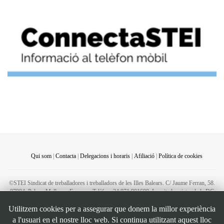
Qui som
|
Contacta
|
Delegacions i horaris
|
Afiliació
|
Política de cookies
©STEI Sindicat de treballadores i treballadors de les Illes Balears. C/ Jaume Ferran, 58.
07004. Palma. Mallorca. Espanya. Telèfon: 34 971 901600. Inscrit al registre de la DG
de la Funció Pública de Presidència del Govern d’Espanya, número 49. CIF:
Utilitzem cookies per a assegurar que donem la millor experiència
G07126956
a l'usuari en el nostre lloc web. Si continua utilitzant aquest lloc
Bootstrap
is a front-end framework of Twitter, Inc. Code licensed under
MIT License.