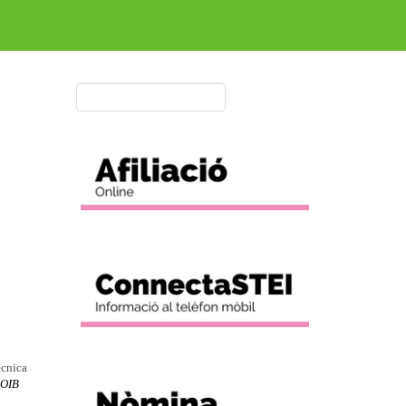
ècnica
OIB