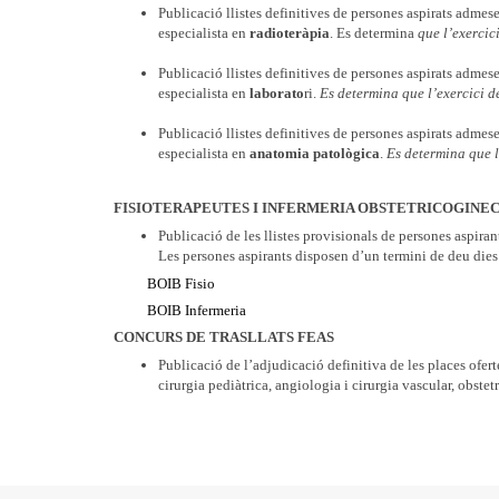
Publicació llistes definitives de persones aspirats admese
especialista en
radioteràpia
. Es determina
que l’exercic
Publicació llistes definitives de persones aspirats admese
especialista en
laborato
ri.
Es determina que l’exercici d
Publicació llistes definitives de persones aspirats admese
especialista en
anatomia patològica
.
Es determina que l
FISIOTERAPEUTES I INFERMERIA OBSTETRICOGINE
Publicació de les llistes provisionals de persones aspira
Les persones aspirants disposen d’un termini de deu dies 
BOIB Fisio
BOIB Infermeria
CONCURS DE TRASLLATS FEAS
Publicació de l’adjudicació definitiva de les places ofer
cirurgia pediàtrica, angiologia i cirurgia vascular, obstet