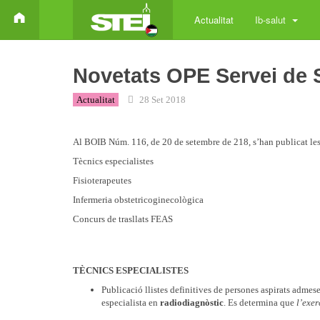
Actualitat
Ib-salut
Novetats OPE Servei de 
Actualitat
28 Set 2018
Al BOIB Núm. 116, de 20 de setembre de 218, s’han publicat les s
Tècnics especialistes
Fisioterapeutes
Infermeria obstetricoginecològica
Concurs de trasllats FEAS
TÈCNICS ESPECIALISTES
Publicació llistes definitives de persones aspirats admese
especialista en
radiodiagnòstic
. Es determina que
l’exer