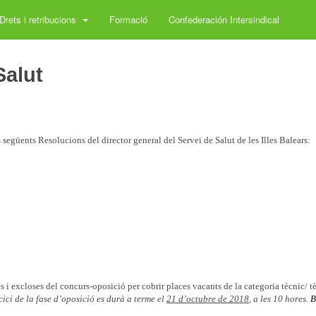
Drets i retribucions
Formació
Confederación Intersindical
Salut
egüents Resolucions del director general del Servei de Salut de les Illes Balears:
s i excloses del concurs-oposició per cobrir places vacants de la categoria tècnic/ t
cici de la fase d’oposició es durà a terme el
21 d’octubre de 2018
, a les 10 hores.
B