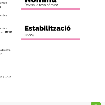
ècnica
B
ècnica
ècnica
res
.
BOIB
tegories.
ió.
 de FEAS: