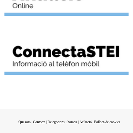
L’Administració informa que s’està treballant de manera conjunta en la
tramitació de la nova Instrucció de borsins i de la Instrucció de
comissions de serveis, amb la previsió que puguin entrar en vigor a
finals d’any, coincidint amb la implantació del procediment de crida
única.
Qui som
|
Contacta
|
Delegacions i horaris
|
Afiliació
|
Política de cookies