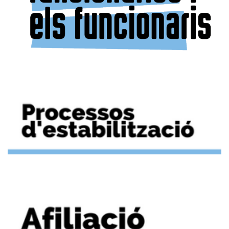
Instrucció de borsins
estat de tramitació i
previsió de la seva
aprovació I entrada en
vigor.
En aquest punt, l’STEI torna a posar de manifest les queixes que
continuen traslladant les persones integrants dels borsins. Entre les
principals incidències detectades hi ha la imposició de sancions de les
quals, en alguns casos, les persones afectades no tenen coneixement
previ o no reben informació prou clara sobre els motius que les han
originades.
D’altra banda, es posa de relleu la dificultat dels treballadors per gaudir
dels dies de lliure disposició a causa de la manca de cobertura de
personal. Així mateix, alguns treballadors han comunicat que les
respectives coordinacions els han anul·lat dies de lliure disposició que
ja havien estat concedits al mes de juliol.
L’STEI recomana a tots els
treballadors i treballadores que sol·licitin els dies de lliure
disposició que els corresponguin i que, en cas que els siguin denegats,
demanin que aquesta denegació es faci per escrit i de manera
motivada, amb indicació clara de les causes que la justifiquen.