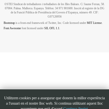
©STEI Sindicat de treballadores i treballadors de les Illes Balears. C/ Jaume Ferran, 58.
07004. Palma. Mallorca. Espanya. Telèfon: 34 971 901600. Inscrit al registre de la DG
de la Funció Pública de Presidència del Govern d’Espanya, número 49. CIF:
G07126956
Bootstrap
is a front-end framework of Twitter, Inc. Code licensed under
MIT License.
Font Awesome
font licensed under
SIL OFL 1.1
.
Utilitzem cookies per a assegurar que donem la millor experiència
a l'usuari en el nostre lloc web. Si continua utilitzant aquest lloc
assumirem que està d'acord
Continua llegint.