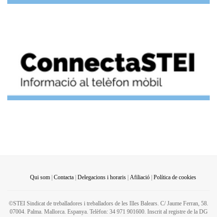
Qui som
|
Contacta
|
Delegacions i horaris
|
Afiliació
|
Política de cookies
©STEI Sindicat de treballadores i treballadors de les Illes Balears. C/ Jaume Ferran, 58.
07004. Palma. Mallorca. Espanya. Telèfon: 34 971 901600. Inscrit al registre de la DG