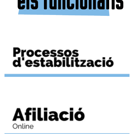
Modificació de la resolució de la consellera executiva de
qüestió es tornarà a tractar en properes meses de negociació i, si
Modernització i Funció Pública de data 2 de novembre de
escau, les modificacions corresponents s’hauran d’incorporar als
2016, sobre els criteris i procediment per sol·licitar el còmput
pròxims pressuposts.
d’hores de formació com a temps efectiu de treball.
S’ha aprovat i afecta als cursos d’autoformació, que a partir
A més,
d’ara no es podran computar com a temps efectiu de treball.
Recordam que en data 14 de maig de 2026 el Ple del CIM ha
● Presa de possessió Concurs de Trasllats 1 de juliol
aprovat l’augment d’hores per computar, que ara està en 50
hores anuals. Per a cada curs, sigui quina sigui la seva durada, es
La proposta provisional es va publicar el 20 d’abril i està
podrà sol·licitar un màxim de 30 hores.
pendent la publicació de l’adjudicació definitiva.
L’administració treballa per a que la presa de possessió sigui en
aquesta data i emetran un comunicat en els propers dies.