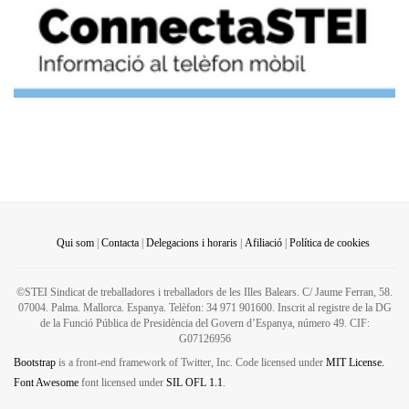
Qui som
|
Contacta
|
Delegacions i horaris
|
Afiliació
|
Política de cookies
©STEI Sindicat de treballadores i treballadors de les Illes Balears. C/ Jaume Ferran, 58.
07004. Palma. Mallorca. Espanya. Telèfon: 34 971 901600. Inscrit al registre de la DG
de la Funció Pública de Presidència del Govern d’Espanya, número 49. CIF:
G07126956
Bootstrap
is a front-end framework of Twitter, Inc. Code licensed under
MIT License.
Font Awesome
font licensed under
SIL OFL 1.1
.