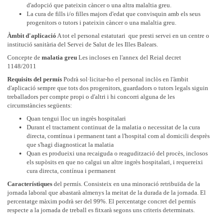
d'adopció que pateixin càncer o una altra malaltia greu.
La cura de fills i/o filles majors d'edat que convisquin amb els seus
progenitors o tutors i pateixin càncer o una malaltia greu.
Àmbit d'aplicació
A tot el personal estatutari que presti servei en un centre o
institució sanitària del Servei de Salut de les Illes Balears.
Concepte de
malatia greu
Les incloses en l'annex del Reial decret
1148/2011
Requisits del permís
Podrà sol·licitar-ho el personal inclòs en l'àmbit
d'aplicació sempre que tots dos progenitors, guardadors o tutors legals siguin
treballadors per compte propi o d'altri i hi concorri alguna de les
circumstàncies següents:
Quan tengui lloc un ingrès hospitalari
Durant el tractament continuat de la malatia o necessitat de la cura
directa, comtínua i permanent tant a l'hospital com al domicili desprès
que s'hagi diagnosticat la malatia
Quan es produeixi una recaiguda o reagudització del procès, inclosos
els supòsits en que no calgui un altre ingrès hospitalari, i requereixi
cura directa, contínua i permanent
Característiques
del permís. Consisteix en una minoració retribuïda de la
jornada laboral que abastarà almenys la meitat de la durada de la jornada. El
percentatge màxim podrà ser del 99%. El percentatge concret del permís
respecte a la jornada de treball es fitxarà segons uns criteris determinats.