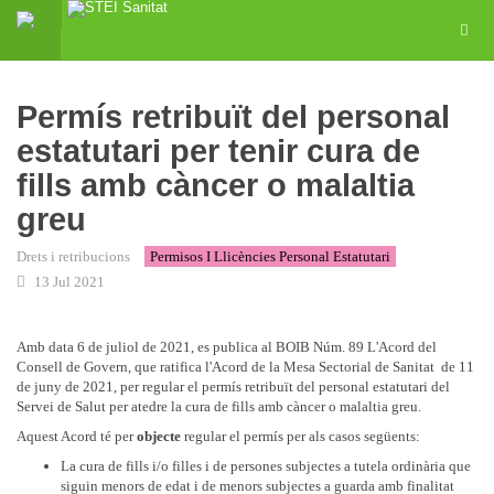
Permís retribuït del personal
estatutari per tenir cura de
fills amb càncer o malaltia
greu
Drets i retribucions
Permisos I Llicències Personal Estatutari
13 Jul 2021
Amb data 6 de juliol de 2021, es publica al BOIB Núm. 89 L'Acord del
Consell de Govern, que ratifica l'Acord de la Mesa Sectorial de Sanitat de 11
de juny de 2021, per regular el permís retribuït del personal estatutari del
Servei de Salut per atedre la cura de fills amb càncer o malaltia greu.
Aquest Acord té per
objecte
regular el permís per als casos següents:
La cura de fills i/o filles i de persones subjectes a tutela ordinària que
siguin menors de edat i de menors subjectes a guarda amb finalitat