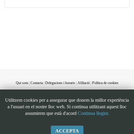
Qui som
|
Contacta
|
Delegacions i horaris
|
Afiliació
|
Política de cookies
©STEI Sindicat de treballadores i treballadors de les Illes Balears. C/ Jaume Ferran, 58.
Utilitzem cookies per a assegurar que donem la millor experiència
07004. Palma. Mallorca. Espanya. Telèfon: 34 971 901600. Inscrit al registre de la DG
a l'usuari en el nostre lloc web. Si continua utilitzant aquest lloc
de la Funció Pública de Presidència del Govern d’Espanya, número 49. CIF:
assumirem que està d'acord
Continua llegint.
G07126956
ACCEPTA