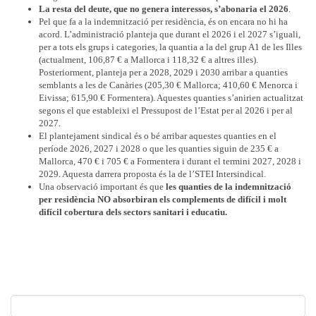
La resta del deute, que no genera interessos, s’abonaria el 2026
.
Pel que fa a la indemnització per residència, és on encara no hi ha
acord. L’administració planteja que durant el 2026 i el 2027 s’iguali,
per a tots els grups i categories, la quantia a la del grup A1 de les Illes
(actualment, 106,87 € a Mallorca i 118,32 € a altres illes).
Posteriorment, planteja per a 2028, 2029 i 2030 arribar a quanties
semblants a les de Canàries (205,30 € Mallorca; 410,60 € Menorca i
Eivissa; 615,90 € Formentera). Aquestes quanties s’anirien actualitzat
segons el que estableixi el Pressupost de l’Estat per al 2026 i per al
2027.
El plantejament sindical és o bé arribar aquestes quanties en el
període 2026, 2027 i 2028 o que les quanties siguin de 235 € a
Mallorca, 470 € i 705 € a Formentera i durant el termini 2027, 2028 i
2029. Aquesta darrera proposta és la de l’STEI Intersindical.
Una observació important és que
les quanties de la indemnització
per residència NO absorbiran els complements de difícil i molt
difícil cobertura dels sectors sanitari i educatiu.