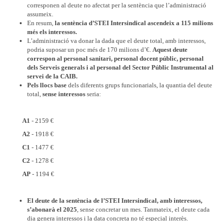
corresponen al deute no afectat per la sentència que l’administració
assumeix.
En resum,
la sentència d’STEI Intersindical ascendeix a 115 milions
més els interessos.
L’administració va donar la dada que el deute total, amb interessos,
podria suposar un poc més de 170 milions d’€.
Aquest deute
correspon al personal sanitari, personal docent públic, personal
dels Serveis generals i al personal del Sector Públic Instrumental al
servei de la CAIB.
Pels llocs base
dels diferents grups funcionarials, la quantia del deute
total,
sense interessos
seria:
A1
- 2159 €
A2
- 1918 €
C1
- 1477 €
C2
- 1278 €
AP
- 1194 €
El deute de la sentència de l’STEI Intersindical, amb interessos,
s’abonarà el 2025
, sense concretar un mes. Tanmateix, el deute cada
dia genera interessos i la data concreta no té especial interès.