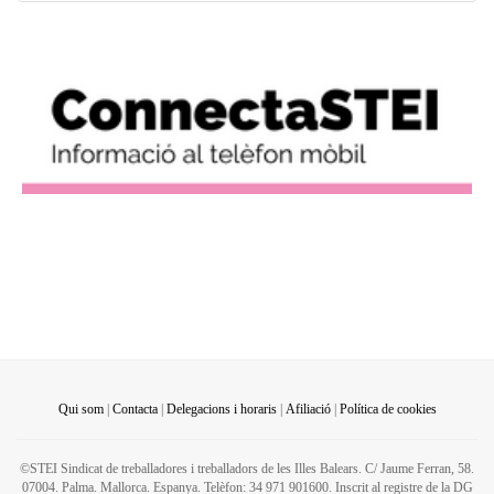
Qui som
|
Contacta
|
Delegacions i horaris
|
Afiliació
|
Política de cookies
©STEI Sindicat de treballadores i treballadors de les Illes Balears. C/ Jaume Ferran, 58.
07004. Palma. Mallorca. Espanya. Telèfon: 34 971 901600. Inscrit al registre de la DG