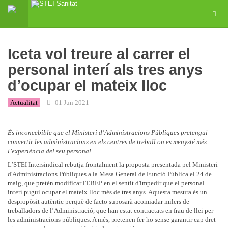
Iceta vol treure al carrer el
personal interí als tres anys
d’ocupar el mateix lloc
Actualitat
01 Jun 2021
És inconcebible que el Ministeri d’Administracions Públiques pretengui
convertir les administracions en els centres de treball on es menysté més
l’experiència del seu personal
L’STEI Intersindical rebutja frontalment la proposta presentada pel Ministeri
d'Administracions Públiques a la Mesa General de Funció Pública el 24 de
maig, que pretén modificar l'EBEP en el sentit d'impedir que el personal
interí pugui ocupar el mateix lloc més de tres anys. Aquesta mesura és un
despropòsit autèntic perquè de facto suposarà acomiadar milers de
treballadors de l’Administració, que han estat contractats en frau de llei per
les administracions públiques. A més, pretenen fer-ho sense garantir cap dret