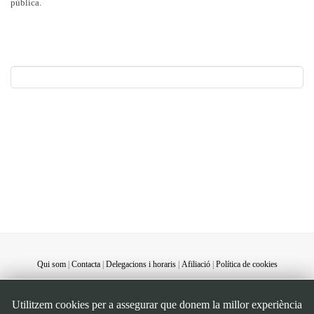
pública.
Qui som
|
Contacta
|
Delegacions i horaris
|
Afiliació
|
Política de cookies
©STEI Sindicat de treballadores i treballadors de les Illes Balears. C/ Jaume Ferran, 58.
Utilitzem cookies per a assegurar que donem la millor experiència