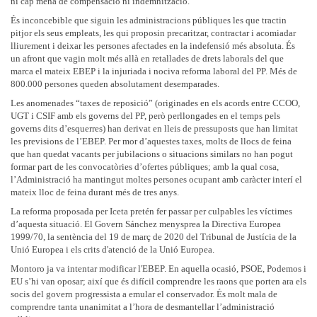
ni cap mena de compensació ni indemnització.
És inconcebible que siguin les administracions públiques les que tractin
pitjor els seus empleats, les qui proposin precaritzar, contractar i acomiadar
lliurement i deixar les persones afectades en la indefensió més absoluta. És
un afront que vagin molt més allà en retallades de drets laborals del que
marca el mateix EBEP i la injuriada i nociva reforma laboral del PP. Més de
800.000 persones queden absolutament desemparades.
Les anomenades “taxes de reposició” (originades en els acords entre CCOO,
UGT i CSIF amb els governs del PP, però perllongades en el temps pels
governs dits d’esquerres) han derivat en lleis de pressuposts que han limitat
les previsions de l’EBEP. Per mor d’aquestes taxes, molts de llocs de feina
que han quedat vacants per jubilacions o situacions similars no han pogut
formar part de les convocatòries d’ofertes públiques; amb la qual cosa,
l’Administració ha mantingut moltes persones ocupant amb caràcter interí el
mateix lloc de feina durant més de tres anys.
La reforma proposada per Iceta pretén fer passar per culpables les víctimes
d’aquesta situació. El Govern Sánchez menysprea la Directiva Europea
1999/70, la sentència del 19 de març de 2020 del Tribunal de Justícia de la
Unió Europea i els crits d'atenció de la Unió Europea.
Montoro ja va intentar modificar l'EBEP. En aquella ocasió, PSOE, Podemos i
EU s’hi van oposar; així que és difícil comprendre les raons que porten ara els
socis del govern progressista a emular el conservador. És molt mala de
comprendre tanta unanimitat a l’hora de desmantellar l’administració