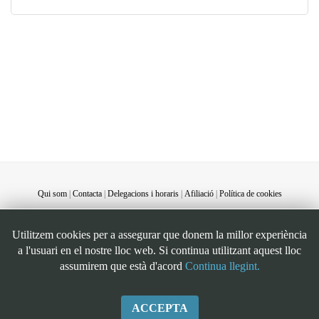
Qui som
|
Contacta
|
Delegacions i horaris
|
Afiliació
|
Política de cookies
©STEI Sindicat de treballadores i treballadors de les Illes Balears. C/ Jaume Ferran, 58.
Utilitzem cookies per a assegurar que donem la millor experiència
07004. Palma. Mallorca. Espanya. Telèfon: 34 971 901600. Inscrit al registre de la DG
a l'usuari en el nostre lloc web. Si continua utilitzant aquest lloc
de la Funció Pública de Presidència del Govern d’Espanya, número 49. CIF:
assumirem que està d'acord
Continua llegint.
G07126956
ACCEPTA