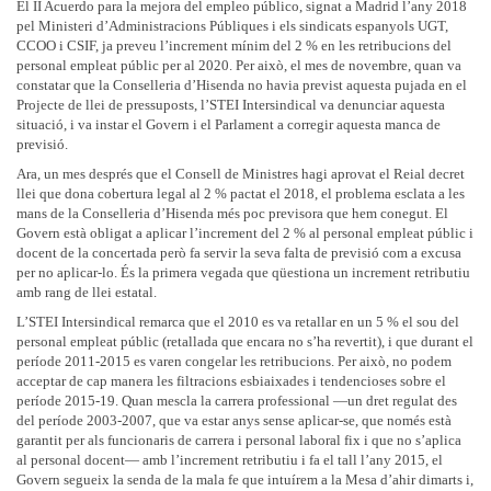
El II Acuerdo para la mejora del empleo público, signat a Madrid l’any 2018
pel Ministeri d’Administracions Públiques i els sindicats espanyols UGT,
CCOO i CSIF, ja preveu l’increment mínim del 2 % en les retribucions del
personal empleat públic per al 2020. Per això, el mes de novembre, quan va
constatar que la Conselleria d’Hisenda no havia previst aquesta pujada en el
Projecte de llei de pressuposts, l’STEI Intersindical va denunciar aquesta
situació, i va instar el Govern i el Parlament a corregir aquesta manca de
previsió.
Ara, un mes després que el Consell de Ministres hagi aprovat el Reial decret
llei que dona cobertura legal al 2 % pactat el 2018, el problema esclata a les
mans de la Conselleria d’Hisenda més poc previsora que hem conegut. El
Govern està obligat a aplicar l’increment del 2 % al personal empleat públic i
docent de la concertada però fa servir la seva falta de previsió com a excusa
per no aplicar-lo. És la primera vegada que qüestiona un increment retributiu
amb rang de llei estatal.
L’STEI Intersindical remarca que el 2010 es va retallar en un 5 % el sou del
personal empleat públic (retallada que encara no s’ha revertit), i que durant el
període 2011-2015 es varen congelar les retribucions. Per això, no podem
acceptar de cap manera les filtracions esbiaixades i tendencioses sobre el
període 2015-19. Quan mescla la carrera professional —un dret regulat des
del període 2003-2007, que va estar anys sense aplicar-se, que només està
garantit per als funcionaris de carrera i personal laboral fix i que no s’aplica
al personal docent— amb l’increment retributiu i fa el tall l’any 2015, el
Govern segueix la senda de la mala fe que intuírem a la Mesa d’ahir dimarts i,