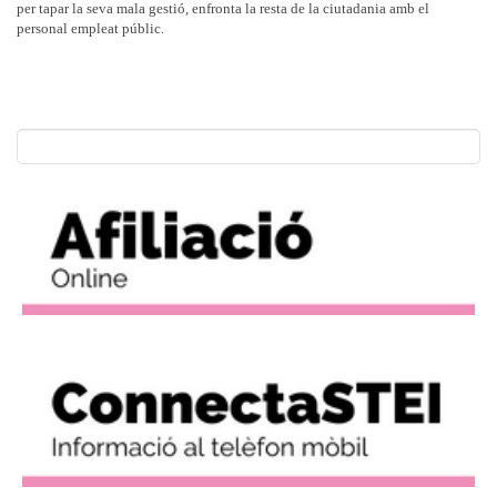
per tapar la seva mala gestió, enfronta la resta de la ciutadania amb el
personal empleat públic.