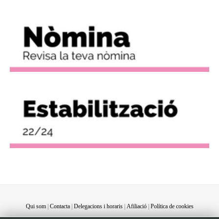
Qui som
|
Contacta
|
Delegacions i horaris
|
Afiliació
|
Política de cookies