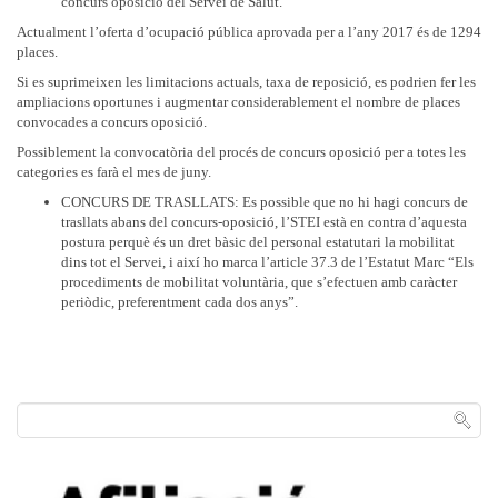
concurs oposició del Servei de Salut.
Actualment l’oferta d’ocupació pública aprovada per a l’any 2017 és de 1294
places.
Si es suprimeixen les limitacions actuals, taxa de reposició, es podrien fer les
ampliacions oportunes i augmentar considerablement el nombre de places
convocades a concurs oposició.
Possiblement la convocatòria del procés de concurs oposició per a totes les
categories es farà el mes de juny.
CONCURS DE TRASLLATS: Es possible que no hi hagi concurs de
trasllats abans del concurs-oposició, l’STEI està en contra d’aquesta
postura perquè és un dret bàsic del personal estatutari la mobilitat
dins tot el Servei, i així ho marca l’article 37.3 de l’Estatut Marc “Els
procediments de mobilitat voluntària, que s’efectuen amb caràcter
periòdic, preferentment cada dos anys”.