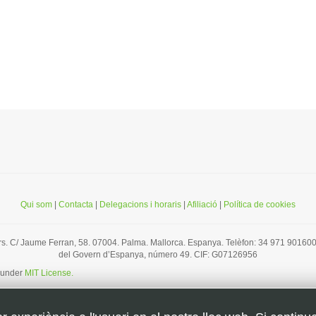
Qui som
|
Contacta
|
Delegacions i horaris
|
Afiliació
|
Política de cookies
ars. C/ Jaume Ferran, 58. 07004. Palma. Mallorca. Espanya. Telèfon: 34 971 901600.
del Govern d’Espanya, número 49. CIF: G07126956
d under
MIT License.