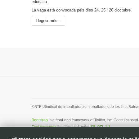
educatiu.
La vaga està convocada pels dies 24, 25 i 26 d'octubre.
Llegeix més...
©STEI Sindicat de treballadores i treballadors de les Illes Bale
Bootstrap
is a front-end framework of Twitter, Inc. Code license
Font Awesome
font licensed under
SIL OFL 1.1
.