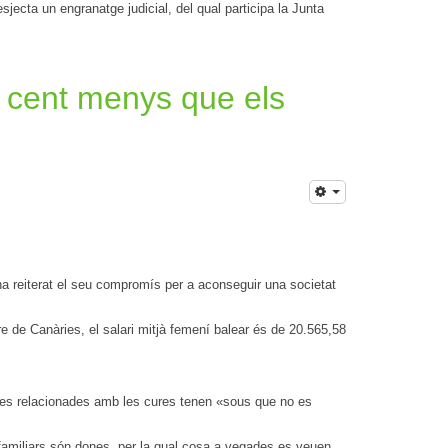
sjecta un engranatge judicial, del qual participa la Junta
r cent menys que els
a reiterat el seu compromís per a aconseguir una societat
re de Canàries, el salari mitjà femení balear és de 20.565,58
ues relacionades amb les cures tenen «sous que no es
familiars són dones, per la qual cosa a vegades es veuen