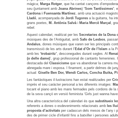
màgica;
Marga Rotger
, que ha cantat cançons d’empoderam
seu (juntament amb
Joana Abrines
)
‘Som Tantíssimes’
; 
Cardona i Fuensanta Martínez
, amb una actuació magistral;
Lladó
, acompanyada de
Jordi Tugores
a la guitarra, ha i
grans poetes,
M. Antònia Salvà
i
Maria Mercè Marçal
, gra
rebel.
Aquest calendari, realitzat per les
Secretaries de la Dona 
músiques des de l’Antiguitat, amb
Safo de Lesbos
, passan
Andalus
, dones músiques que varen ser les principals cont
transmissió de les arts durant l’
Edat d’Or de l’Islam
a la Pe
amb les
‘trobairitz’
, desconegudes durant segles. Al
Rena
(o delle dame)
’, grup professional de cantants femenines. I
destacada del
Classicisme
que va abandonar la carrera mus
abnegada mare i esposa. I finament, a partir delmes de jun
actual:
Giselle Ben Dor, Wendi Carlos, Concha Buika, Pi
Les fantàstiques il·lustracions han estat realitzades per
Cri
imprès el seu caràcter personal a les diferents imatges:
Ma
tocant el piano amb les mans fermades pels cordons de la s
de la seva cançó en versió feminista ‘Girls just wanna have 
Una altra característica del calendari és que
substitueix le
referents a dones o esdeveniments relacionats amb
les llu
proposta d’activitats
per cadascun dels mesos de l’any i p
des de primer cicle d’infantil fins a batxiller i persones adult