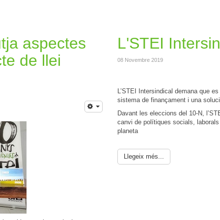
utja aspectes
L'STEI Intersi
te de llei
08 Novembre 2019
L’STEI Intersindical demana que es re
sistema de finançament i una solució
Davant les eleccions del 10-N, l’STE
canvi de polítiques socials, laboral
planeta
Llegeix més...