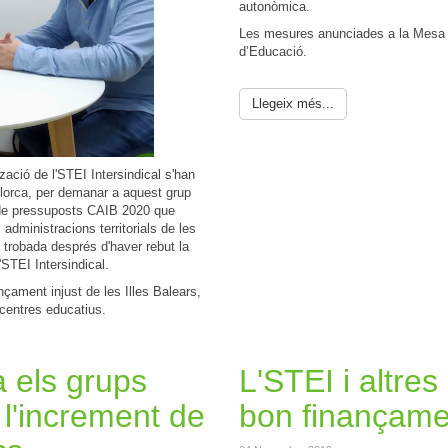
autonòmica.
Les mesures anunciades a la Mesa 
d’Educació.
Llegeix més...
tzació de l'STEI Intersindical s'han
llorca, per demanar a aquest grup
e de pressuposts CAIB 2020 que
administracions territorials de les
 trobada després d'haver rebut la
STEI Intersindical.
çament injust de les Illes Balears,
s centres educatius.
a els grups
L'STEI i altre
 l'increment de
bon finançame