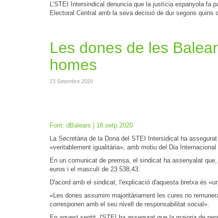
L’STEI Intersindical denuncia que la justícia espanyola fa pa
Electoral Central amb la seva decisió de dur segons quins c
Les dones de les Balear
homes
23 Setembre 2020
Font: dBalears | 18.setp.2020
La Secretària de la Dona del STEI Intersidical ha assegura
«veritablement igualitària», amb motiu del Dia Internacional
En un comunicat de premsa, el sindicat ha assenyalat que, a 
euros i el masculí de 23.538,43.
D'acord amb el sindicat, l'explicació d'aquesta bretxa és «un 
«Les dones assumim majoritàriament les cures no remunerad
corresponen amb el seu nivell de responsabilitat social».
En aquest sentit, l'STEI ha assegurat que la majoria de p