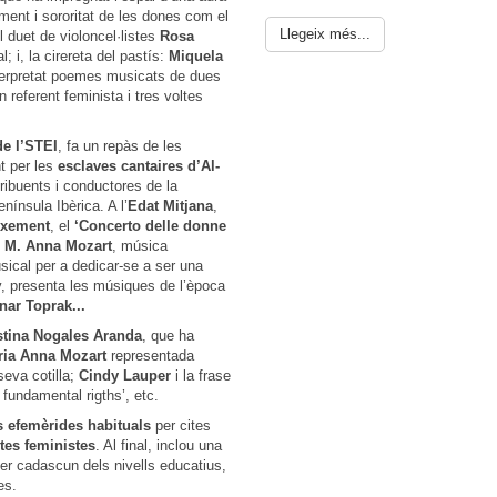
ent i sororitat de les dones com el
Llegeix més...
el duet de violoncel·listes
Rosa
 i, la cirereta del pastís:
Miquela
nterpretat poemes musicats de dues
n referent feminista i tres voltes
de l’STEI
, fa un repàs de les
t per les
esclaves cantaires d’Al-
ribuents i conductores de la
nínsula Ibèrica. A l’
Edat Mitjana
,
ixement
, el
‘Concerto delle donne
M. Anna Mozart
, música
ical per a dedicar-se a ser una
y, presenta les músiques de l’època
nar Toprak...
stina Nogales Aranda
, que ha
ria Anna Mozart
representada
eva cotilla;
Cindy Lauper
i la frase
fundamental rigths’, etc.
s efemèrides habituals
per cites
ites feministes
. Al final, inclou una
er cadascun dels nivells educatius,
es.