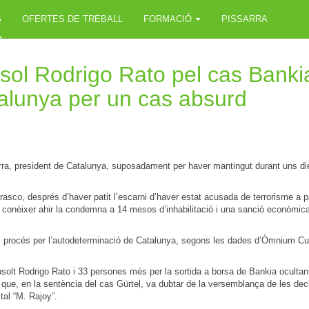
S
OFERTES DE TREBALL
FORMACIÓ
PISSARRA
sol Rodrigo Rato pel cas Bankia 
talunya per un cas absurd
 Torra, president de Catalunya, suposadament per haver mantingut durant uns di
asco, després d’haver patit l’escarni d’haver estat acusada de terrorisme a pa
onèixer ahir la condemna a 14 mesos d’inhabilitació i una sanció econòmica d
el procés per l’autodeterminació de Catalunya, segons les dades d’Òmnium Cu
olt Rodrigo Rato i 33 persones més per la sortida a borsa de Bankia ocultant 
ue, en la sentència del cas Gürtel, va dubtar de la versemblança de les decla
al “M. Rajoy”.