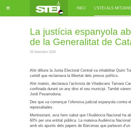
INICI
L'STEI ALS MITJAN
La justícia espanyola ab
de la Generalitat de Ca
29 Setembre 2020
Ahir dilluns la Junta Electoral Central va inhabilitar Quim
cartell que reclamava la llibertat dels presos polítics.
Ahir mateix, declarava l’activista de Viladecans Tamara Carr
confinada durant un any dins el seu municipi. També vàrem c
Jordi Pesarrodona.
Des que va començar l’ofensiva judicial espanyola contra 
represaliades.
Mentrestant, avui hem sabut que l’Audiència Nacional ha abs
60% per una entitat pública. La mateixa Audiència Nacional q
amb els apunts dels papers de Bárcenas que parlaven d’un t