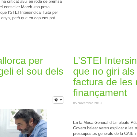
, ha criticat avui en roda de premsa
r el conseller March «no posa
ue l’STEI Intersindical lluita per
nt anys, però que en cap cas pot
lorca per
L’STEI Intersi
li el sou dels
que no giri als
factura de les 
finançament
05 Novembre 2019
En la Mesa General d’Empleats Públi
Govern balear varen explicar a les o
pressupostos generals de la CAIB i 