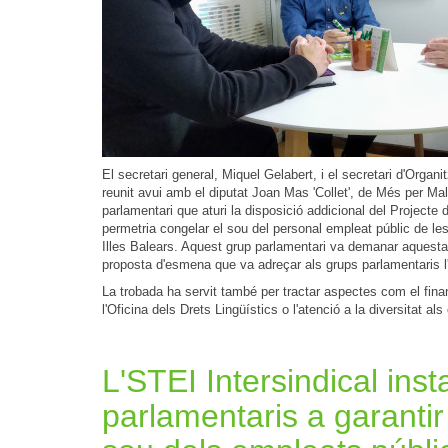
El secretari general, Miquel Gelabert, i el secretari d'Organi
reunit avui amb el diputat Joan Mas 'Collet', de Més per Ma
parlamentari que aturi la disposició addicional del Project
permetria congelar el sou del personal empleat públic de les 
Illes Balears. Aquest grup parlamentari va demanar aquesta
proposta d'esmena que va adreçar als grups parlamentaris l'
La trobada ha servit també per tractar aspectes com el finan
l'Oficina dels Drets Lingüístics o l'atenció a la diversitat al
L'STEI Intersindical inst
parlamentaris a garantir