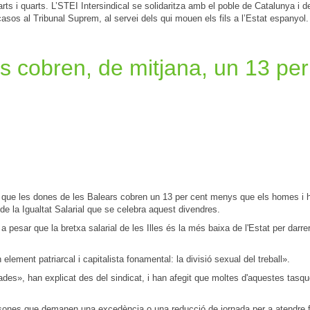
rts i quarts. L’STEI Intersindical se solidaritza amb el poble de Catalunya i de
asos al Tribunal Suprem, al servei dels qui mouen els fils a l’Estat espanyol.
s cobren, de mitjana, un 13 pe
t que les dones de les Balears cobren un 13 per cent menys que els homes i h
 de la Igualtat Salarial que se celebra aquest divendres.
pesar que la bretxa salarial de les Illes és la més baixa de l'Estat per darre
element patriarcal i capitalista fonamental: la divisió sexual del treball».
es», han explicat des del sindicat, i han afegit que moltes d'aquestes tasq
ersones que demanen una excedència o una reducció de jornada per a atendre 