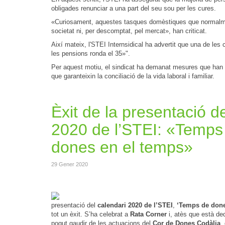
obligades renunciar a una part del seu sou per les cures.
«Curiosament, aquestes tasques domèstiques que normalment 
societat ni, per descomptat, pel mercat», han criticat.
Així mateix, l'STEI Internsidical ha advertit que una de les
les pensions ronda el 35»".
Per aquest motiu, el sindicat ha demanat mesures que han es
que garanteixin la conciliació de la vida laboral i familiar.
Èxit de la presentació d
2020 de l’STEI: «Temps
dones en el temps»
29 Gener 2020
presentació del
calendari 2020 de l’STEI
,
‘Temps de done
tot un èxit. S’ha celebrat a
Rata Corner
i, atès que està de
pogut gaudir de les actuacions del
Cor de Dones Codàlia
,