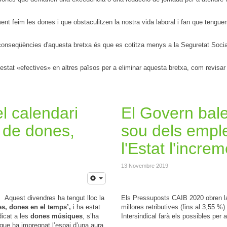
feim les dones i que obstaculitzen la nostra vida laboral i fan que tenguem 
 conseqüències d'aquesta bretxa és que es cotitza menys a la Seguretat Social
tat «efectives» en altres països per a eliminar aquesta bretxa, com revisar e
el calendari
El Govern bale
 de dones,
sou dels empl
l'Estat l'increm
13 Novembre 2019
Aquest divendres ha tengut lloc la
Els Pressuposts CAIB 2020 obren la p
s, dones en el temps’,
i ha estat
millores retributives (fins al 3,55 %
dicat a les
dones músiques
, s’ha
Intersindical farà els possibles per a
 que ha impregnat l’espai d’una aura