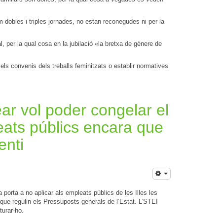
dobles i triples jornades, no estan reconegudes ni per la
, per la qual cosa en la jubilació «la bretxa de gènere de
ls convenis dels treballs feminitzats o establir normatives
ar vol poder congelar el
eats públics encara que
enti
orta a no aplicar als empleats públics de les Illes les
) que regulin els Pressuposts generals de l’Estat. L'STEI
turar-ho.