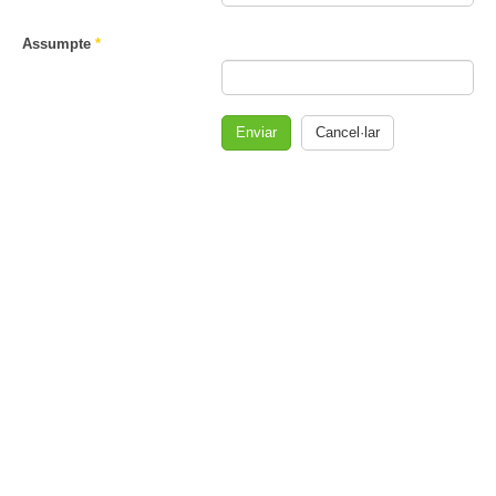
Assumpte
*
Enviar
Cancel·lar